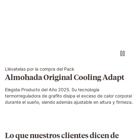
Persona
sacando
las
espumas
de
la
almohada
visco
premium
ajustando
su
Llévatelas por la compra del Pack
firmeza
Almohada Original Cooling Adapt
y
altura
Elegida Producto del Año 2025. Su tecnología
termorreguladora de grafito disipa el exceso de calor corporal
durante el sueño, siendo además ajustable en altura y firmeza.
Lo que nuestros clientes dicen de