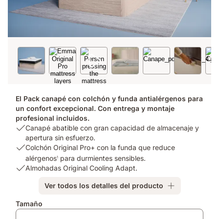
El Pack canapé con colchón y funda antialérgenos para
un confort excepcional. Con entrega y montaje
profesional incluidos.
USP
Canapé abatible con gran capacidad de almacenaje y
1:
apertura sin esfuerzo.
Canapé
USP
Colchón Original Pro+ con la funda que reduce
abatible
2:
alérgenos
para durmientes sensibles.
1
con
Colchón
USP
Almohadas Original Cooling Adapt.
gran
Original
3:
Ver todos los detalles del producto
capacidad
Pro+
Almohadas
de
con
Original
Complementos
Tamaño
almacenaje
la
Cooling
y
funda
Adapt.