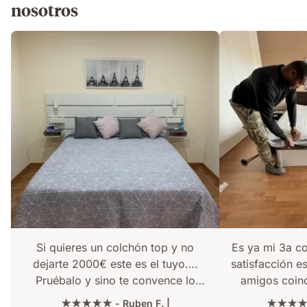
nosotros
Si quieres un colchón top y no
Es ya mi 3a c
dejarte 2000€ este es el tuyo….
satisfacción e
Pruébalo y sino te convence lo
amigos coin
devuelves gratis !! Rápido y buen
Emma también.
★★★★★ - Ruben F. |
★★★★★ 