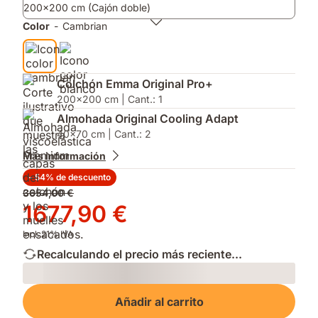
200x200 cm (Cajón doble)
apertura
que
sin
reduce
Color
-
Cambrian
esfuerzo.
alérgenos¹
para
durmientes
sensibles.
Colchón Emma Original Pro+
200x200 cm | Cant.: 1
Almohada Original Cooling Adapt
40x70 cm | Cant.: 2
Más información
- 54% de descuento
Precio
3654,00 €
original
Precio
1677,90 €
3654,00 €
1677,90 €
Incl. 21% IVA
Recalculando el precio más reciente...
Loading
Añadir al carrito