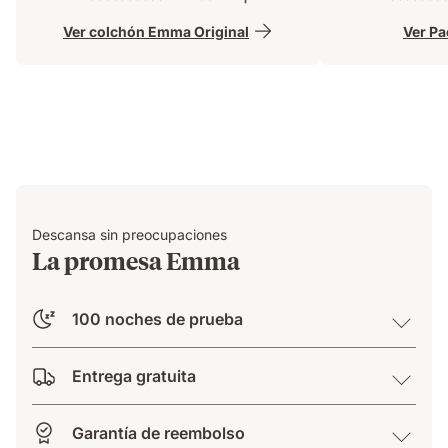
embalado. Recomendable.
palabras bas
Ver colchón Emma Original
Ver P
EL BUEN 
Descansa sin preocupaciones
La promesa Emma
100 noches de prueba
Entrega gratuita
Garantía de reembolso