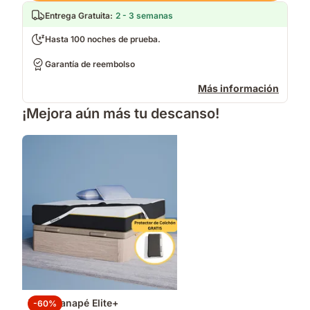
Entrega Gratuita
:
2 - 3 semanas
Hasta 100 noches de prueba.
Garantía de reembolso
Más información
¡Mejora aún más tu descanso!
Pack Canapé Elite+
-60%