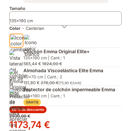
almacenaje
tecnología
Elite
Complementos
Tamaño
y
AirGrid
con
apertura
para
AirGrid®
135x190 cm
sin
aliviar
y
esfuerzo.
la
el
Color
-
Cambrian
presión
Protector
y
de
funda
Colchón
hipoalergénica¹
Impermeable
Colchón Emma Original Elite+
GRATIS
135x190 cm | Cant.: 1
valorado
565,44 €
1824,00 €
hasta
Almohada Viscoelástica Elite Emma
159,90€.
40x70 cm | Cant.: 2
151,80 €
276,00 €
(75,90 €/Unit)
Protector de colchón impermeable Emma
135x190 cm | Cant.: 1
GRATIS
60 % de descuento
Precio
2930,00 €
original
Precio
1173,74 €
2930,00 €
1173,74 €