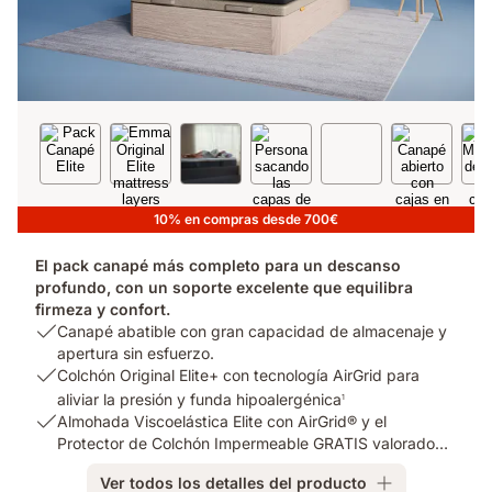
10% en compras desde 700€
El pack canapé más completo para un descanso
profundo, con un soporte excelente que equilibra
firmeza y confort.
USP
Canapé abatible con gran capacidad de almacenaje y
1:
apertura sin esfuerzo.
Canapé
USP
Colchón Original Elite+ con tecnología AirGrid para
abatible
2:
aliviar la presión y funda hipoalergénica
1
con
Colchón
USP
Almohada Viscoelástica Elite con AirGrid® y el
gran
Original
3:
Protector de Colchón Impermeable GRATIS valorado
capacidad
Elite+
Almohada
hasta 159,90€.
Ver todos los detalles del producto
de
con
Viscoelástica