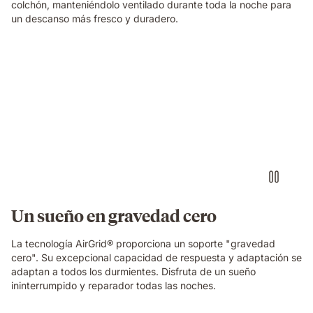
colchón, manteniéndolo ventilado durante toda la noche para
un descanso más fresco y duradero.
Almohada
viscoelástica
Elite
Emma
con
sensación
de
0
gravedad
al
dormir
Un sueño en gravedad cero
La tecnología AirGrid® proporciona un soporte "gravedad
cero". Su excepcional capacidad de respuesta y adaptación se
adaptan a todos los durmientes. Disfruta de un sueño
ininterrumpido y reparador todas las noches.