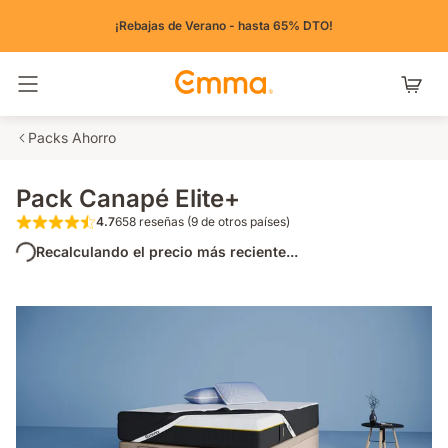
¡Rebajas de Verano - hasta 65% DTO!
Alternar navegación
Packs Ahorro
Pack Canapé Elite+
4.7
658 reseñas (9 de otros países)
4.7 de 5 estrellas 658 reseñas (9 de otros pa
Recalculando el precio más reciente...