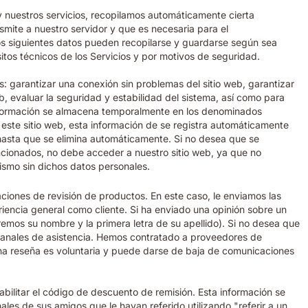
b y nuestros servicios, recopilamos automáticamente cierta
smite a nuestro servidor y que es necesaria para el
os siguientes datos pueden recopilarse y guardarse según sea
sitos técnicos de los Servicios y por motivos de seguridad.
s: garantizar una conexión sin problemas del sitio web, garantizar
, evaluar la seguridad y estabilidad del sistema, así como para
 información se almacena temporalmente en los denominados
a este sitio web, esta información de se registra automáticamente
hasta que se elimina automáticamente. Si no desea que se
ncionados, no debe acceder a nuestro sitio web, ya que no
ismo sin dichos datos personales.
ciones de revisión de productos. En este caso, le enviamos las
iencia general como cliente. Si ha enviado una opinión sobre un
aremos su nombre y la primera letra de su apellido). Si no desea que
s canales de asistencia. Hemos contratado a proveedores de
una reseña es voluntaria y puede darse de baja de comunicaciones
abilitar el código de descuento de remisión. Esta información se
ales de sus amigos que le hayan referido utilizando "referir a un