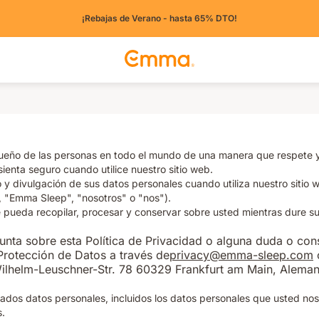
¡Rebajas de Verano - hasta 65% DTO!
ño de las personas en todo el mundo de una manera que respete y pr
enta seguro cuando utilice nuestro sitio web.
o y divulgación de sus datos personales cuando utiliza nuestro sitio
"Emma Sleep", "nosotros" o "nos").
pueda recopilar, procesar y conservar sobre usted mientras dure su
gunta sobre esta Política de Privacidad o alguna duda o co
rotección de Datos a través de
privacy@emma-sleep.com
Wilhelm-Leuschner-Str. 78 60329 Frankfurt am Main, Aleman
nados datos personales, incluidos los datos personales que usted n
s.