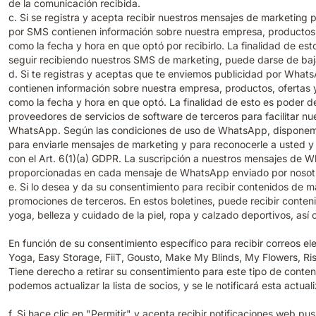
de la comunicación recibida.
c. Si se registra y acepta recibir nuestros mensajes de marketi
por SMS contienen información sobre nuestra empresa, productos,
como la fecha y hora en que optó por recibirlo. La finalidad de es
seguir recibiendo nuestros SMS de marketing, puede darse de baja
d. Si te registras y aceptas que te enviemos publicidad por Wh
contienen información sobre nuestra empresa, productos, ofertas 
como la fecha y hora en que optó. La finalidad de esto es poder de
proveedores de servicios de software de terceros para facilitar
WhatsApp. Según las condiciones de uso de WhatsApp, disponemos 
para enviarle mensajes de marketing y para reconocerle a usted y
con el Art. 6(1)(a) GDPR. La suscripción a nuestros mensajes de W
proporcionadas en cada mensaje de WhatsApp enviado por nosot
e. Si lo desea y da su consentimiento para recibir contenidos de 
promociones de terceros. En estos boletines, puede recibir conten
yoga, belleza y cuidado de la piel, ropa y calzado deportivos, as
En función de su consentimiento específico para recibir correos el
Yoga, Easy Storage, FiiT, Gousto, Make My Blinds, My Flowers, Ri
Tiene derecho a retirar su consentimiento para este tipo de conten
podemos actualizar la lista de socios, y se le notificará esta actual
f. Si hace clic en "Permitir" y acepta recibir notificaciones web 