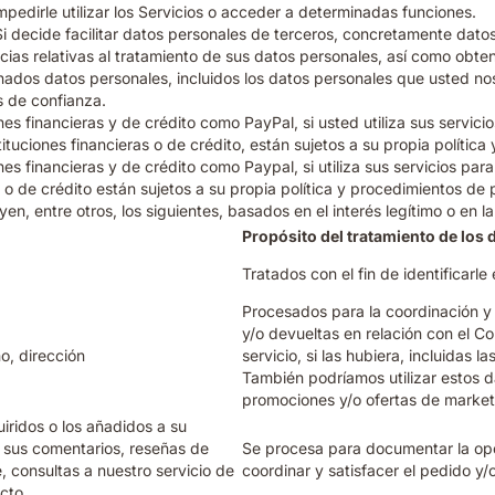
mpedirle utilizar los Servicios o acceder a determinadas funciones.
i decide facilitar datos personales de terceros, concretamente dat
ncias relativas al tratamiento de sus datos personales, así como obte
nados datos personales, incluidos los datos personales que usted n
s de confianza.
nes financieras y de crédito como PayPal, si usted utiliza sus serv
tuciones financieras o de crédito, están sujetos a su propia política
nes financieras y de crédito como Paypal, si utiliza sus servicios 
o de crédito están sujetos a su propia política y procedimientos de 
, entre otros, los siguientes, basados en el interés legítimo o en l
Propósito del tratamiento de los 
Tratados con el fin de identificarle
Procesados para la coordinación y
y/o devueltas en relación con el C
o, dirección
servicio, si las hubiera, incluidas 
También podríamos utilizar estos d
promociones y/o ofertas de market
iridos o los añadidos a su
, sus comentarios, reseñas de
Se procesa para documentar la ope
 consultas a nuestro servicio de
coordinar y satisfacer el pedido y/o
cto.