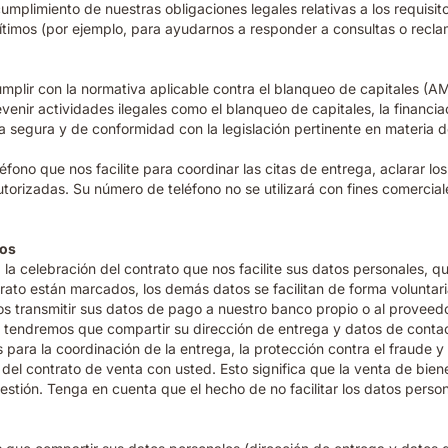
mplimiento de nuestras obligaciones legales relativas a los requisito
ítimos (por ejemplo, para ayudarnos a responder a consultas o recl
lir con la normativa aplicable contra el blanqueo de capitales (AML).
venir actividades ilegales como el blanqueo de capitales, la financ
ma segura y de conformidad con la legislación pertinente en materia 
léfono que nos facilite para coordinar las citas de entrega, aclarar 
autorizadas. Su número de teléfono no se utilizará con fines comerc
tos
a la celebración del contrato que nos facilite sus datos personales, 
rato están marcados, los demás datos se facilitan de forma voluntaria
s transmitir sus datos de pago a nuestro banco propio o al proveedo
n, tendremos que compartir su dirección de entrega y datos de conta
para la coordinación de la entrega, la protección contra el fraude y 
del contrato de venta con usted. Esto significa que la venta de bien
estión. Tenga en cuenta que el hecho de no facilitar los datos perso