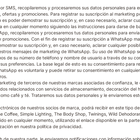
ng por SMS, recopilaremos y procesaremos sus datos personales para
 ofertas y promociones. Para registrar su suscripción al marketing
to es poder demostrar su suscripción y, en caso necesario, aclarar cu
 en cualquier momento siguiendo las instrucciones para darse de ba
atsApp, recopilaremos y procesaremos tus datos personales para e
y promociones. Con el fin de registrar su suscripción a WhatsApp m
mostrar su suscripción y, en caso necesario, aclarar cualquier posib
 nuestros mensajes de marketing de WhatsApp. Su uso de WhatsApp se
de su número de teléfono y nombre de usuario a través de su conta
 sus preferencias. La base legal de esto es su consentimiento para
hatsApp es voluntaria y puede retirar su consentimiento en cualquie
ros.
marketing de terceros de nuestras marcas asociadas de confianza, le 
idos relacionados con servicios de almacenamiento, decoración del ho
í como café y té. Trataremos sus datos personales y le enviaremos e
ectrónicos de nuestros socios de marca, podrá recibir en este tipo 
se Coffee, Simple Lighting, The Body Shop, Twinings, Wild Dehodoran
ido en cualquier momento, utilizando el enlace disponible en la parte
ización en nuestra política de privacidad.
push de nuestra parte, le enviaremos notificaciones con información 