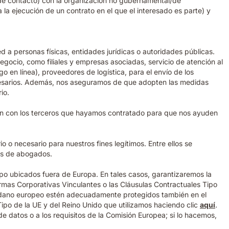
 de contacto) con la organización no gubernamental/de
la ejecución de un contrato en el que el interesado es parte) y
 a personas físicas, entidades jurídicas o autoridades públicas.
ocio, como filiales y empresas asociadas, servicio de atención al
 en línea), proveedores de logística, para el envío de los
ecesarios. Además, nos aseguramos de que adopten las medidas
io.
ión con los terceros que hayamos contratado para que nos ayuden
o necesario para nuestros fines legítimos. Entre ellos se
tes de abogados.
o ubicados fuera de Europa. En tales casos, garantizaremos la
rmas Corporativas Vinculantes o las Cláusulas Contractuales Tipo
dadano europeo estén adecuadamente protegidos también en el
ipo de la UE y del Reino Unido que utilizamos haciendo clic
aquí
.
 datos o a los requisitos de la Comisión Europea; si lo hacemos,