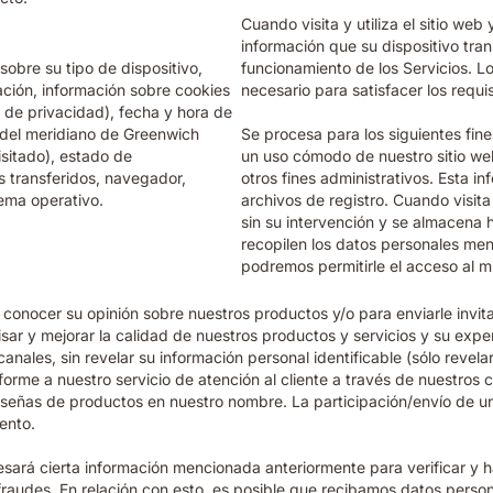
Cuando visita y utiliza el sitio we
información que su dispositivo tran
sobre su tipo de dispositivo,
funcionamiento de los Servicios. L
zación, información sobre cookies
necesario para satisfacer los requi
 de privacidad), fecha y hora de
a del meridiano de Greenwich
Se procesa para los siguientes fine
isitado), estado de
un uso cómodo de nuestro sitio web
 transferidos, navegador,
otros fines administrativos. Esta
tema operativo.
archivos de registro. Cuando visit
sin su intervención y se almacena 
recopilen los datos personales me
podremos permitirle el acceso al m
onocer su opinión sobre nuestros productos y/o para enviarle invita
ar y mejorar la calidad de nuestros productos y servicios y su exper
nales, sin revelar su información personal identificable (sólo revel
forme a nuestro servicio de atención al cliente a través de nuestro
reseñas de productos en nuestro nombre. La participación/envío de 
ento.
esará cierta información mencionada anteriormente para verificar y h
 fraudes. En relación con esto, es posible que recibamos datos person