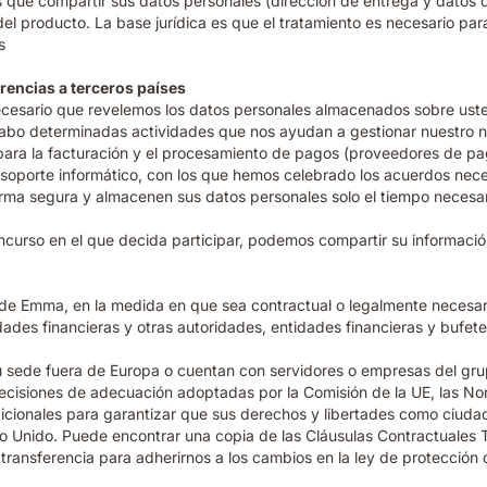
 que compartir sus datos personales (dirección de entrega y datos
 producto. La base jurídica es que el tratamiento es necesario para 
s
erencias a terceros países
necesario que revelemos los datos personales almacenados sobre usted
abo determinadas actividades que nos ayudan a gestionar nuestro neg
para la facturación y el procesamiento de pagos (proveedores de pago
 soporte informático, con los que hemos celebrado los acuerdos n
orma segura y almacenen sus datos personales solo el tiempo necesar
oncurso en el que decida participar, podemos compartir su informac
de Emma, en la medida en que sea contractual o legalmente necesario 
idades financieras y otras autoridades, entidades financieras y bufe
sede fuera de Europa o cuentan con servidores o empresas del grup
decisiones de adecuación adoptadas por la Comisión de la UE, las No
dicionales para garantizar que sus derechos y libertades como ciu
o Unido. Puede encontrar una copia de las Cláusulas Contractuales T
ansferencia para adherirnos a los cambios en la ley de protección de