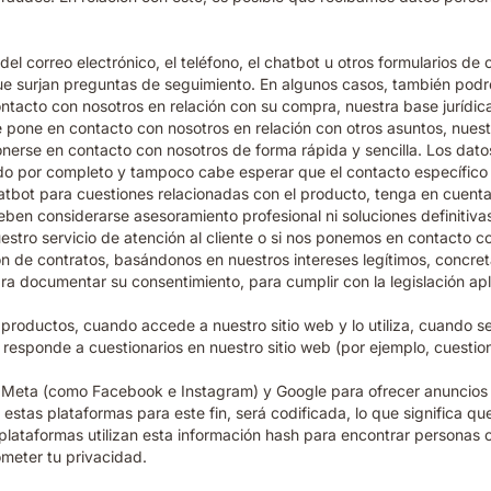
l correo electrónico, el teléfono, el chatbot u otros formularios de
 que surjan preguntas de seguimiento. En algunos casos, también podre
tacto con nosotros en relación con su compra, nuestra base jurídic
 pone en contacto con nosotros en relación con otros asuntos, nuest
ponerse en contacto con nosotros de forma rápida y sencilla. Los dat
ado por completo y tampoco cabe esperar que el contacto específico v
atbot para cuestiones relacionadas con el producto, tenga en cuenta
ben considerarse asesoramiento profesional ni soluciones definitivas
uestro servicio de atención al cliente o si nos ponemos en contacto 
ción de contratos, basándonos en nuestros intereses legítimos, conc
a documentar su consentimiento, para cumplir con la legislación apl
oductos, cuando accede a nuestro sitio web y lo utiliza, cuando se
responde a cuestionarios en nuestro sitio web (por ejemplo, cuestio
n Meta (como Facebook e Instagram) y Google para ofrecer anuncios 
estas plataformas para este fin, será codificada, lo que significa q
ataformas utilizan esta información hash para encontrar personas co
ometer tu privacidad.