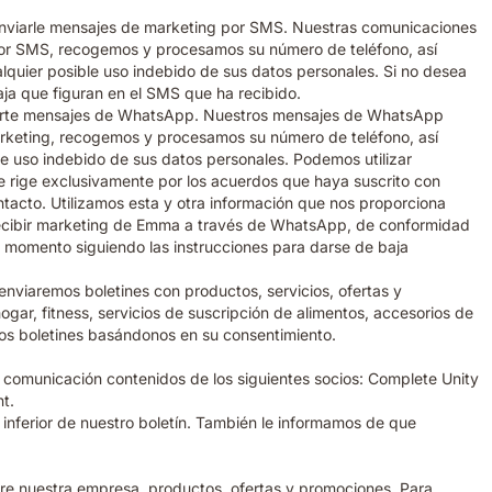
 enviarle mensajes de marketing por SMS. Nuestras comunicaciones
 por SMS, recogemos y procesamos su número de teléfono, así
alquier posible uso indebido de sus datos personales. Si no desea
ja que figuran en el SMS que ha recibido.
nviarte mensajes de WhatsApp. Nuestros mensajes de WhatsApp
arketing, recogemos y procesamos su número de teléfono, así
le uso indebido de sus datos personales. Podemos utilizar
 rige exclusivamente por los acuerdos que haya suscrito con
cto. Utilizamos esta y otra información que nos proporciona
 recibir marketing de Emma a través de WhatsApp, de conformidad
r momento siguiendo las instrucciones para darse de baja
enviaremos boletines con productos, servicios, ofertas y
gar, fitness, servicios de suscripción de alimentos, accesorios de
stos boletines basándonos en su consentimiento.
de comunicación contenidos de los siguientes socios: Complete Unity
t.
 inferior de nuestro boletín. También le informamos de que
sobre nuestra empresa, productos, ofertas y promociones. Para