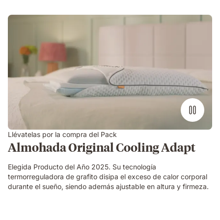
Persona
sacando
las
espumas
de
la
almohada
visco
premium
ajustando
su
firmeza
Llévatelas por la compra del Pack
y
Almohada Original Cooling Adapt
altura
Elegida Producto del Año 2025. Su tecnología
termorreguladora de grafito disipa el exceso de calor corporal
durante el sueño, siendo además ajustable en altura y firmeza.