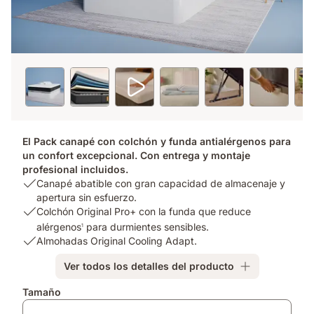
El Pack canapé con colchón y funda antialérgenos para
un confort excepcional. Con entrega y montaje
profesional incluidos.
USP
Canapé abatible con gran capacidad de almacenaje y
1:
apertura sin esfuerzo.
Canapé
USP
Colchón Original Pro+ con la funda que reduce
abatible
2:
alérgenos
para durmientes sensibles.
1
con
Colchón
USP
Almohadas Original Cooling Adapt.
gran
Original
3:
Ver todos los detalles del producto
capacidad
Pro+
Almohadas
de
con
Original
Complementos
Tamaño
almacenaje
la
Cooling
y
funda
Adapt.