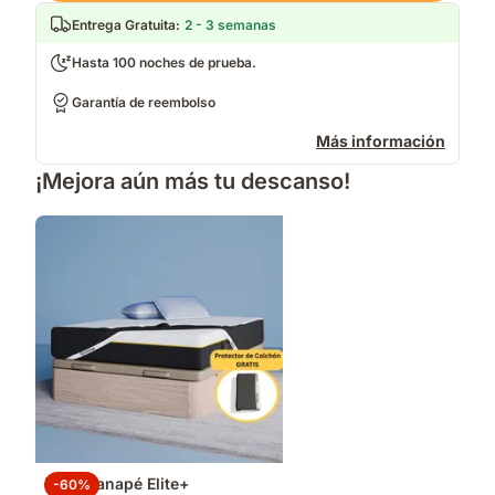
Entrega Gratuita
:
2 - 3 semanas
Hasta 100 noches de prueba.
Garantía de reembolso
Más información
¡Mejora aún más tu descanso!
Pack Canapé Elite+
-60%