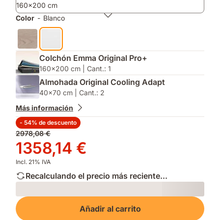
160x200 cm
apertura
que
sin
reduce
Color
-
Blanco
esfuerzo.
alérgenos¹
para
durmientes
sensibles.
Colchón Emma Original Pro+
160x200 cm | Cant.: 1
Almohada Original Cooling Adapt
40x70 cm | Cant.: 2
Más información
- 54% de descuento
Precio
2978,08 €
original
Precio
1358,14 €
2978,08 €
1358,14 €
Incl. 21% IVA
Recalculando el precio más reciente...
Loading
Añadir al carrito