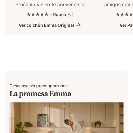
Pruébalo y sino te convence lo
amigos coin
devuelves gratis !! Rápido y buen
Emma también.
★★★★★ - Ruben F. |
★★★★★ 
embalado. Recomendable.
palabras bas
Ver colchón Emma Original
Ver P
EL BUEN 
Descansa sin preocupaciones
La promesa Emma