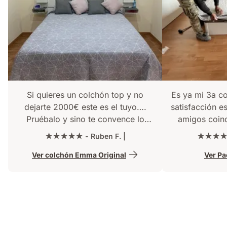
Si quieres un colchón top y no
Es ya mi 3a c
dejarte 2000€ este es el tuyo….
satisfacción e
Pruébalo y sino te convence lo
amigos coin
devuelves gratis !! Rápido y buen
Emma también.
★★★★★ - Ruben F. |
★★★★★ 
embalado. Recomendable.
palabras bas
Ver colchón Emma Original
Ver P
EL BUEN 