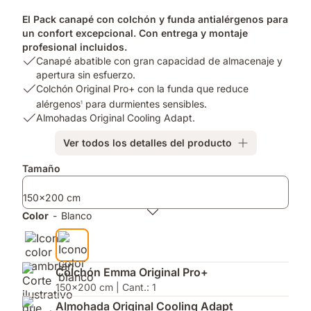
El Pack canapé con colchón y funda antialérgenos para
un confort excepcional. Con entrega y montaje
profesional incluidos.
USP
Canapé abatible con gran capacidad de almacenaje y
1:
apertura sin esfuerzo.
Canapé
USP
Colchón Original Pro+ con la funda que reduce
abatible
2:
alérgenos
para durmientes sensibles.
1
con
Colchón
USP
Almohadas Original Cooling Adapt.
gran
Original
3:
Ver todos los detalles del producto
capacidad
Pro+
Almohadas
de
con
Original
Complementos
Tamaño
almacenaje
la
Cooling
y
funda
Adapt.
150x200 cm
apertura
que
sin
reduce
Color
-
Blanco
esfuerzo.
alérgenos¹
para
durmientes
sensibles.
Colchón Emma Original Pro+
150x200 cm | Cant.: 1
Almohada Original Cooling Adapt