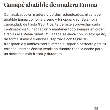
Canapé abatible de madera Emma
Con acabados en madera y bordes redondeados, el canapé
abatible Emma combina diseño y funcionalidad. Su amplia
capacidad, de hasta 930 litros, te permite aprovechar cada
centímetro de tu habitación y mantener todo siempre en orden.
Gracias al sistema SmartLift, la tapa se eleva con un solo gesto,
de forma suave y silenciosa. Tapizada con tejido 3D
transpirable y antideslizante, ofrece el soporte perfecto para tu
colchón, manteniéndolo ventilado durante toda la noche para
un descanso más fresco y duradero.
Persona
sacando
las
espumas
de
la
almohada
visco
premium