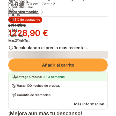
40x70 cm | Cant.: 2
Más información
- 55% de descuento
Precio
2714,00 €
original
Precio
1228,90 €
2714,00 €
1228,90 €
Incl. 21% IVA
Recalculando el precio más reciente...
Loading
Añadir al carrito
Entrega Gratuita
:
2 - 3 semanas
Hasta 100 noches de prueba.
Garantía de reembolso
Más información
¡Mejora aún más tu descanso!