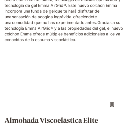
tecnología de gel Emma AirGrid®. Este nuevo colchón Emma
incorpora una funda de gel que te hará disfrutar de
una sensación de acogida ingrávida, ofreciéndote
una comodidad que no has experimentado antes. Gracias a su
tecnología Emma AirGrid® y a las propiedades del gel, el nuevo
colchón Emma ofrece múltiples beneficios adicionales a los ya
conocidos de la espuma viscoelástica.
Almohada
viscoelástica
Elite
Emma
con
sensación
de
0
gravedad
al
dormir
Almohada Viscoelástica Elite