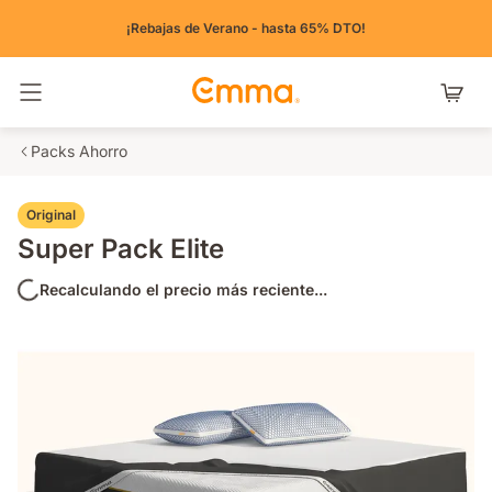
¡Rebajas de Verano - hasta 65% DTO!
Alternar navegación
Packs Ahorro
Original
Super Pack Elite
Recalculando el precio más reciente...