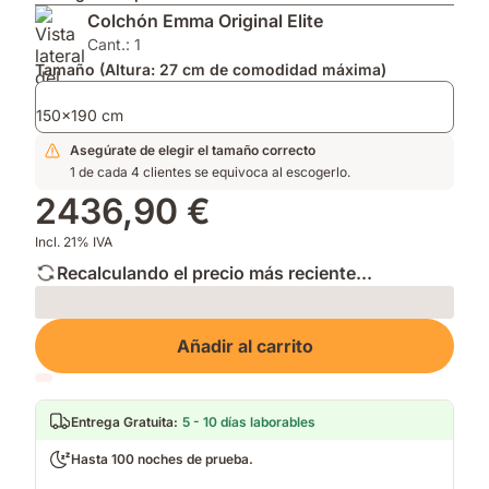
2026
para
Impermeable
Colchón Emma Original Elite
por
mayor
que
su
transpirabilidad.
mantiene
Cant.: 1
innovación.
Soporte
tu
Tamaño (Altura: 27 cm de comodidad máxima)
firme.
cama
fresca
150x190 cm
y
Asegúrate de elegir el tamaño correcto
limpia.
1 de cada 4 clientes se equivoca al escogerlo.
2436,90 €
Incl. 21% IVA
Recalculando el precio más reciente...
Loading
Añadir al carrito
Entrega Gratuita
:
5 - 10 días laborables
Hasta 100 noches de prueba.