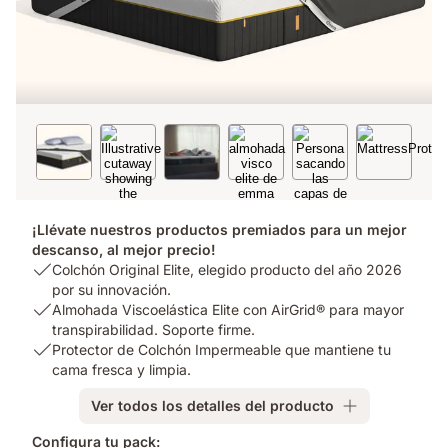
¡Llévate nuestros productos premiados para un mejor
descanso, al mejor precio!
USP
Colchón Original Elite, elegido producto del año 2026
1:
por su innovación.
Colchón
USP
Almohada Viscoelástica Elite con AirGrid® para mayor
Original
2:
transpirabilidad. Soporte firme.
Elite,
Almohada
USP
Protector de Colchón Impermeable que mantiene tu
elegido
Viscoelástica
3:
cama fresca y limpia.
producto
Elite
Protector
Ver todos los detalles del producto
del
con
de
año
AirGrid®
Colchón
Configura tu pack: