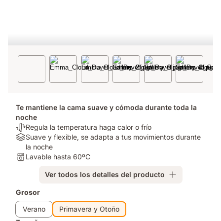
Te mantiene la cama suave y cómoda durante toda la
noche
Termorregulación:
Regula la temperatura haga calor o frío
Regula
Tipo
Suave y flexible, se adapta a tus movimientos durante
la
de
la noche
temperatura
colchón:
Lavable:
Lavable hasta 60ºC
haga
Suave
Lavable
Ver todos los detalles del producto
calor
y
hasta
o
flexible,
60ºC
Complementos
Grosor
frío
se
adapta
Verano
Primavera y Otoño
a