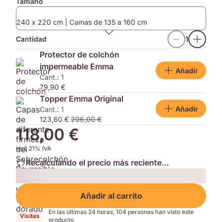
Tamaño
tus
movimientos
240 x 220 cm | Camas de 135 a 160 cm
durante
la
Cantidad
1
noche
Protector de colchón
impermeable Emma
Añadir
Cant.: 1
79,90 €
Topper Emma Original
Añadir
Cant.: 1
123,60 €
206,00 €
118,00 €
Incl. 21% IVA
Recalculando el precio más reciente...
Loading
Añadir al carrito
En las últimas 24 horas, 104 personas han visto este
Visitas
producto