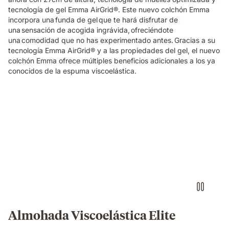
tecnología de gel Emma AirGrid®. Este nuevo colchón Emma
incorpora una funda de gel que te hará disfrutar de
una sensación de acogida ingrávida, ofreciéndote
una comodidad que no has experimentado antes. Gracias a su
tecnología Emma AirGrid® y a las propiedades del gel, el nuevo
colchón Emma ofrece múltiples beneficios adicionales a los ya
conocidos de la espuma viscoelástica.
Almohada
viscoelástica
Elite
Emma
con
sensación
de
0
gravedad
al
dormir
Almohada Viscoelástica Elite