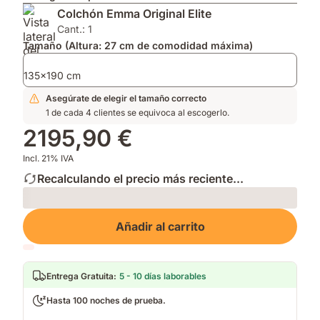
2026
para
Impermeable
Colchón Emma Original Elite
por
mayor
que
su
transpirabilidad.
mantiene
Cant.: 1
innovación.
Soporte
tu
Tamaño (Altura: 27 cm de comodidad máxima)
firme.
cama
fresca
135x190 cm
y
Asegúrate de elegir el tamaño correcto
limpia.
1 de cada 4 clientes se equivoca al escogerlo.
2195,90 €
Incl. 21% IVA
Recalculando el precio más reciente...
Loading
Añadir al carrito
Entrega Gratuita
:
5 - 10 días laborables
Hasta 100 noches de prueba.