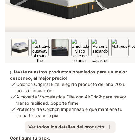
¡Llévate nuestros productos premiados para un mejor
descanso, al mejor precio!
USP
Colchón Original Elite, elegido producto del año 2026
1:
por su innovación.
Colchón
USP
Almohada Viscoelástica Elite con AirGrid® para mayor
Original
2:
transpirabilidad. Soporte firme.
Elite,
Almohada
USP
Protector de Colchón Impermeable que mantiene tu
elegido
Viscoelástica
3:
cama fresca y limpia.
producto
Elite
Protector
Ver todos los detalles del producto
del
con
de
año
AirGrid®
Colchón
Configura tu pack: