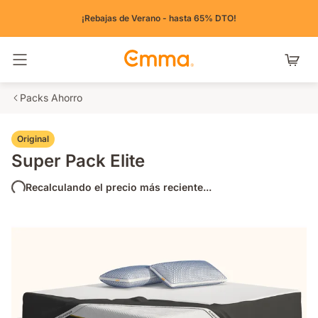
¡Rebajas de Verano - hasta 65% DTO!
Alternar navegación
Packs Ahorro
Original
Super Pack Elite
Recalculando el precio más reciente...