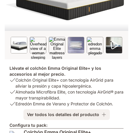
Llévate el colchón Emma Original Elite+ y los
accesorios al mejor precio.
USP
Colchón Original Elite+ con tecnología AirGrid para
1:
aliviar la presión y capa hipoalergénica.
Colchón
USP
Almohada Microfibra Elite, con tecnologia AirGrid® para
Original
2:
mayor transpirabilidad.
Elite+
Almohada
USP
Edredón Emma de Verano y Protector de Colchón.
con
Microfibra
3:
Ver todos los detalles del producto
tecnología
Elite,
Edredón
AirGrid
con
Emma
Configura tu pack:
para
tecnologia
de
Colchón Emma Original Elite+