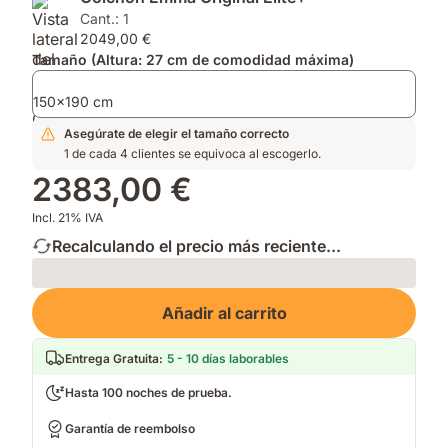
aliviar
AirGrid®
Verano
Cant.: 1
la
para
y
2049,00 €
presión
mayor
Protector
Tamaño (Altura: 27 cm de comodidad máxima)
y
transpirabilidad.
de
capa
Colchón.
hipoalergénica.
150x190 cm
Asegúrate de elegir el tamaño correcto
1 de cada 4 clientes se equivoca al escogerlo.
2383,00 €
Incl. 21% IVA
Recalculando el precio más reciente...
Loading
Añadir al carrito
Entrega Gratuita
:
5 - 10 días laborables
Hasta 100 noches de prueba.
Garantía de reembolso