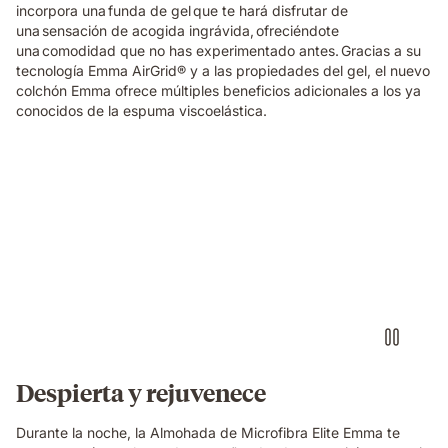
incorpora una funda de gel que te hará disfrutar de
una sensación de acogida ingrávida, ofreciéndote
una comodidad que no has experimentado antes. Gracias a su
tecnología Emma AirGrid® y a las propiedades del gel, el nuevo
colchón Emma ofrece múltiples beneficios adicionales a los ya
conocidos de la espuma viscoelástica.
Almohada
microfibra
elite
emma
flotando
encima
de
una
cama
Despierta y rejuvenece
Durante la noche, la Almohada de Microfibra Elite Emma te