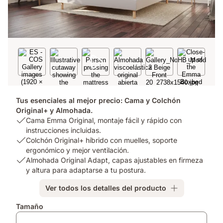
Tus esenciales al mejor precio: Cama y Colchón
Original+ y Almohada.
USP
Cama Emma Original, montaje fácil y rápido con
1:
instrucciones incluidas.
Cama
USP
Colchón Original+ híbrido con muelles, soporte
Emma
2:
ergonómico y mejor ventilación.
Original,
Colchón
USP
Almohada Original Adapt, capas ajustables en firmeza
montaje
Original+
3:
y altura para adaptarse a tu postura.
fácil
híbrido
Almohada
Ver todos los detalles del producto
y
con
Original
rápido
muelles,
Adapt,
Complementos
Tamaño
con
soporte
capas
instrucciones
ergonómico
ajustables