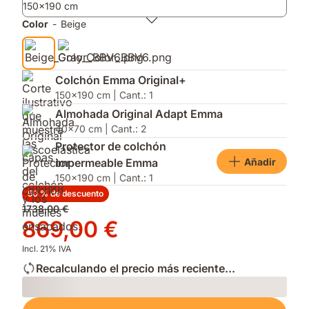
150x190 cm
incluidas.
y
en
mejor
firmeza
Color
-
Beige
ventilación.
y
altura
para
adaptarse
Colchón Emma Original+
a
150x190 cm | Cant.: 1
tu
Almohada Original Adapt Emma
postura.
40x70 cm | Cant.: 2
Protector de colchón
Añadir
impermeable Emma
150x190 cm | Cant.: 1
50 % de descuento
Precio
1738,00 €
original
Precio
869,00 €
1738,00 €
869,00 €
Incl. 21% IVA
Recalculando el precio más reciente...
Loading