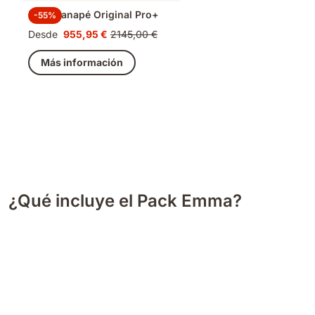
Pack Canapé Original Pro+
-55%
Desde
955,95 €
2145,00 €
Precio
Precio
955,95 €
original
Más información
2145,00 €
¿Qué incluye el Pack Emma?