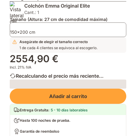
2026
AirGrid®
Impermeable
Colchón Emma Original Elite
por
para
que
su
mayor
mantiene
Cant.: 1
innovación.
transpirabilidad.
tu
Tamaño (Altura: 27 cm de comodidad máxima)
cama
fresca
150x200 cm
y
Asegúrate de elegir el tamaño correcto
limpia.
1 de cada 4 clientes se equivoca al escogerlo.
2554,90 €
Incl. 21% IVA
Recalculando el precio más reciente...
Loading
Añadir al carrito
Entrega Gratuita
:
5 - 10 días laborables
Hasta 100 noches de prueba.
Garantía de reembolso