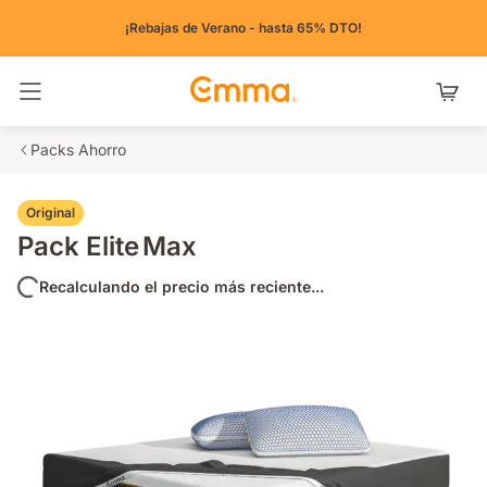
¡Rebajas de Verano - hasta 65% DTO!
Alternar navegación
Packs Ahorro
Original
Pack Elite Max
Recalculando el precio más reciente...