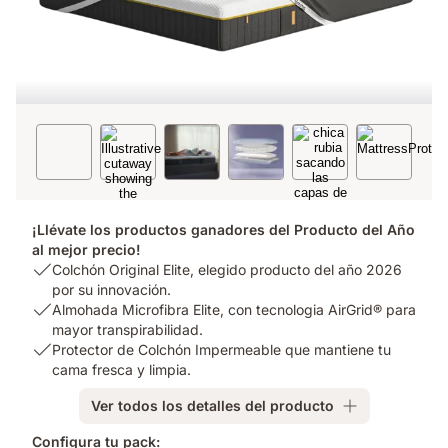
¡Llévate los productos ganadores del Producto del Año
al mejor precio!
USP
Colchón Original Elite, elegido producto del año 2026
1:
por su innovación.
Colchón
USP
Almohada Microfibra Elite, con tecnologia AirGrid® para
Original
2:
mayor transpirabilidad.
Elite,
Almohada
USP
Protector de Colchón Impermeable que mantiene tu
elegido
Microfibra
3:
cama fresca y limpia.
producto
Elite,
Protector
Ver todos los detalles del producto
del
con
de
año
tecnologia
Colchón
Configura tu pack: