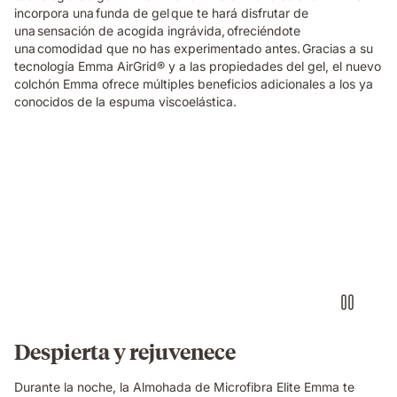
incorpora una funda de gel que te hará disfrutar de
una sensación de acogida ingrávida, ofreciéndote
una comodidad que no has experimentado antes. Gracias a su
tecnología Emma AirGrid® y a las propiedades del gel, el nuevo
colchón Emma ofrece múltiples beneficios adicionales a los ya
conocidos de la espuma viscoelástica.
Almohada
microfibra
elite
emma
flotando
encima
de
una
cama
Despierta y rejuvenece
Durante la noche, la Almohada de Microfibra Elite Emma te