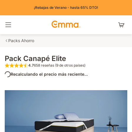
¡Rebajas de Verano - hasta 65% DTO!
Alternar navegación
Packs Ahorro
Pack Canapé Elite
4.7
658 reseñas (9 de otros países)
4.7 de 5 estrellas 658 reseñas (9 de otros pa
Recalculando el precio más reciente...