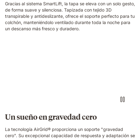
Gracias al sistema SmartLift, la tapa se eleva con un solo gesto,
de forma suave y silenciosa. Tapizada con tejido 3D
transpirable y antideslizante, ofrece el soporte perfecto para tu
colchón, manteniéndolo ventilado durante toda la noche para
un descanso más fresco y duradero.
Almohada
viscoelástica
Elite
Emma
con
sensación
de
0
gravedad
al
dormir
Un sueño en gravedad cero
La tecnología AirGrid® proporciona un soporte "gravedad
cero". Su excepcional capacidad de respuesta y adaptación se