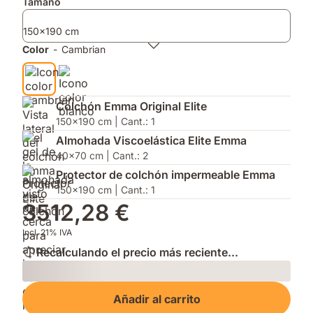
Complementos
Tamaño
y
del
con
apertura
año
AirGrid®
150x190 cm
sin
2026
y
esfuerzo.
por
el
Color
-
Cambrian
su
Protector
innovación.
de
Colchón
Impermeable.
Colchón Emma Original Elite
150x190 cm | Cant.: 1
Almohada Viscoelástica Elite Emma
40x70 cm | Cant.: 2
Protector de colchón impermeable Emma
150x190 cm | Cant.: 1
3512,28 €
Incl. 21% IVA
Recalculando el precio más reciente...
Loading
Añadir al carrito