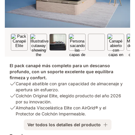
El pack canapé más completo para un descanso
profundo, con un soporte excelente que equilibra
firmeza y confort.
USP
Canapé abatible con gran capacidad de almacenaje y
1:
apertura sin esfuerzo.
Canapé
USP
Colchón Original Elite, elegido producto del año 2026
abatible
2:
por su innovación.
con
Colchón
USP
Almohada Viscoelástica Elite con AirGrid® y el
gran
Original
3:
Protector de Colchón Impermeable.
capacidad
Elite,
Almohada
Ver todos los detalles del producto
de
elegido
Viscoelástica
almacenaje
producto
Elite