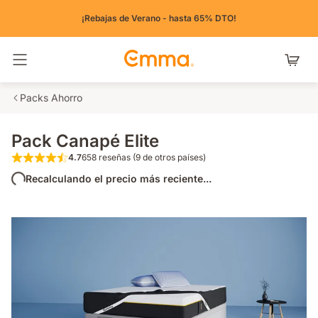
¡Rebajas de Verano - hasta 65% DTO!
Alternar navegación
Packs Ahorro
Pack Canapé Elite
4.7
658 reseñas (9 de otros países)
4.7 de 5 estrellas 658 reseñas (9 de otros pa
Recalculando el precio más reciente...