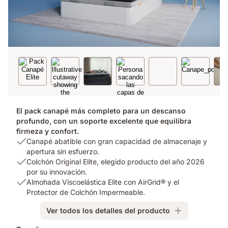
El pack canapé más completo para un descanso
profundo, con un soporte excelente que equilibra
firmeza y confort.
USP
Canapé abatible con gran capacidad de almacenaje y
1:
apertura sin esfuerzo.
Canapé
USP
Colchón Original Elite, elegido producto del año 2026
abatible
2:
por su innovación.
con
Colchón
USP
Almohada Viscoelástica Elite con AirGrid® y el
gran
Original
3:
Protector de Colchón Impermeable.
capacidad
Elite,
Almohada
Ver todos los detalles del producto
de
elegido
Viscoelástica
almacenaje
producto
Elite