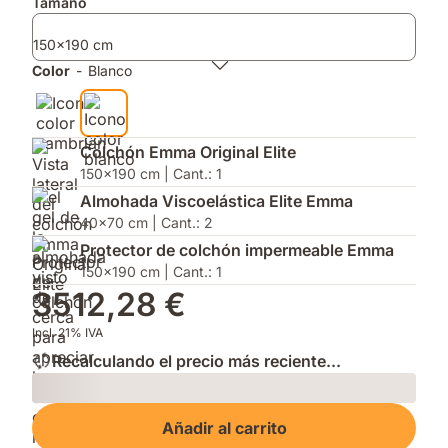
Complementos
Tamaño
y
del
con
apertura
año
AirGrid®
150x190 cm
sin
2026
y
esfuerzo.
por
el
Color
-
Blanco
su
Protector
innovación.
de
Colchón
Impermeable.
Colchón Emma Original Elite
150x190 cm | Cant.: 1
Almohada Viscoelástica Elite Emma
40x70 cm | Cant.: 2
Protector de colchón impermeable Emma
150x190 cm | Cant.: 1
3512,28 €
Incl. 21% IVA
Recalculando el precio más reciente...
Loading
Añadir al carrito