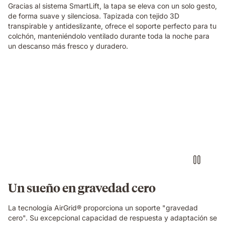
Gracias al sistema SmartLift, la tapa se eleva con un solo gesto,
de forma suave y silenciosa. Tapizada con tejido 3D
transpirable y antideslizante, ofrece el soporte perfecto para tu
colchón, manteniéndolo ventilado durante toda la noche para
un descanso más fresco y duradero.
Almohada
viscoelástica
Elite
Emma
con
sensación
de
0
gravedad
al
dormir
Un sueño en gravedad cero
La tecnología AirGrid® proporciona un soporte "gravedad
cero". Su excepcional capacidad de respuesta y adaptación se