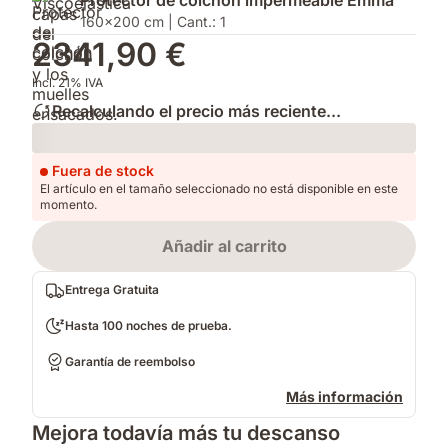
Protector de colchón impermeable Emma
de
160x200 cm | Cant.: 1
Colchón.
2341,90 €
Incl. 21% IVA
Recalculando el precio más reciente...
Loading
Fuera de stock
El artículo en el tamaño seleccionado no está disponible en este
momento.
Añadir al carrito
Entrega Gratuita
Hasta 100 noches de prueba.
Garantía de reembolso
Más información
Mejora todavía más tu descanso