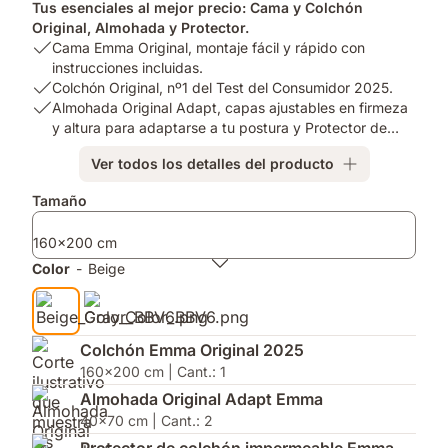
Tus esenciales al mejor precio: Cama y Colchón
Original, Almohada y Protector.
USP
Cama Emma Original, montaje fácil y rápido con
1:
instrucciones incluidas.
Cama
USP
Colchón Original, nº1 del Test del Consumidor 2025.
Emma
2:
USP
Almohada Original Adapt, capas ajustables en firmeza
Original,
Colchón
3:
y altura para adaptarse a tu postura y Protector de
montaje
Original,
Almohada
Colchón.
Ver todos los detalles del producto
fácil
nº1
Original
y
del
Adapt,
Complementos
Tamaño
rápido
Test
capas
con
del
ajustables
160x200 cm
instrucciones
Consumidor
en
incluidas.
2025.
firmeza
Color
-
Beige
y
altura
para
adaptarse
Colchón Emma Original 2025
a
160x200 cm | Cant.: 1
tu
Almohada Original Adapt Emma
postura
40x70 cm | Cant.: 2
y
Protector