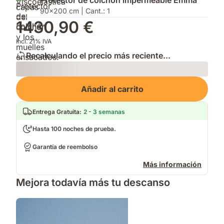
Protector de colchón impermeable Emma
de
90x200 cm | Cant.: 1
Colchón.
1430,90 €
Incl. 21% IVA
Recalculando el precio más reciente...
Loading
Añadir al carrito
Entrega Gratuita
:
2 - 3 semanas
Hasta 100 noches de prueba.
Garantía de reembolso
Más información
Mejora todavía más tu descanso