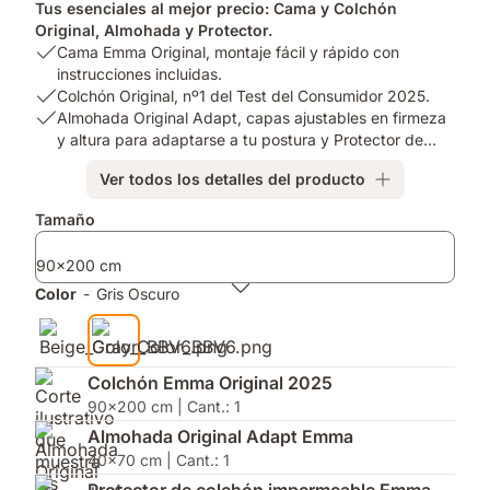
Tus esenciales al mejor precio: Cama y Colchón
Original, Almohada y Protector.
USP
Cama Emma Original, montaje fácil y rápido con
1:
instrucciones incluidas.
Cama
USP
Colchón Original, nº1 del Test del Consumidor 2025.
Emma
2:
USP
Almohada Original Adapt, capas ajustables en firmeza
Original,
Colchón
3:
y altura para adaptarse a tu postura y Protector de
montaje
Original,
Almohada
Colchón.
Ver todos los detalles del producto
fácil
nº1
Original
y
del
Adapt,
Complementos
Tamaño
rápido
Test
capas
con
del
ajustables
90x200 cm
instrucciones
Consumidor
en
incluidas.
2025.
firmeza
Color
-
Gris Oscuro
y
altura
para
adaptarse
Colchón Emma Original 2025
a
90x200 cm | Cant.: 1
tu
Almohada Original Adapt Emma
postura
40x70 cm | Cant.: 1
y
Protector