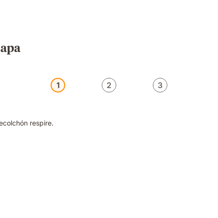
capa
1
2
3
ecolchón respire.