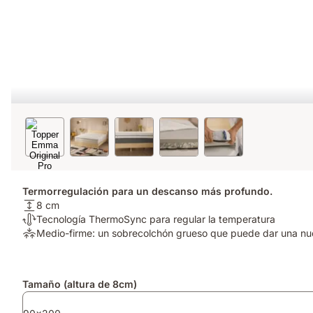
Termorregulación para un descanso más profundo.
Altura
8 cm
del
Termorregulación:
Tecnología ThermoSync para regular la temperatura
colchón:
Tecnología
Alivio
Medio-firme: un sobrecolchón grueso que puede dar una nue
8
ThermoSync
de
cm
para
presión:
regular
Medio-
Complementos
Tamaño (altura de 8cm)
la
firme:
temperatura
un