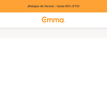
¡Rebajas de Verano - hasta 65% DTO!
tros países)