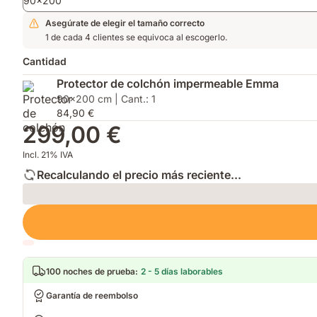
90x200
sobrecolchón
grueso
Asegúrate de elegir el tamaño correcto
que
1 de cada 4 clientes se equivoca al escogerlo.
puede
dar
Cantidad
una
Protector de colchón impermeable Emma
nueva
90x200 cm | Cant.: 1
vida
84,90 €
a
299,00 €
un
colchón
Incl. 21% IVA
viejo
Recalculando el precio más reciente...
Loading
100 noches de prueba
:
2 - 5 días laborables
Garantía de reembolso