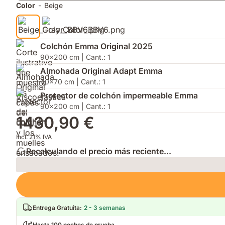
con
Consumidor
en
Color
-
Beige
instrucciones
2025.
firmeza
incluidas.
y
altura
para
Colchón Emma Original 2025
adaptarse
90x200 cm | Cant.: 1
a
Almohada Original Adapt Emma
tu
40x70 cm | Cant.: 1
postura
y
Protector de colchón impermeable Emma
Protector
90x200 cm | Cant.: 1
de
1430,90 €
Colchón.
Incl. 21% IVA
Recalculando el precio más reciente...
Loading
Entrega Gratuita
:
2 - 3 semanas
Hasta 100 noches de prueba.