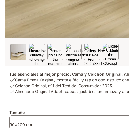
Tus esenciales al mejor precio: Cama y Colchón Original, A
USP
Cama Emma Original, montaje fácil y rápido con instrucciones
1:
USP
Colchón Original, nº1 del Test del Consumidor 2025.
Cama
2:
USP
Almohada Original Adapt, capas ajustables en firmeza y altu
Emma
Colchón
3:
Original,
Original,
Almohada
montaje
nº1
Original
Complementos
Tamaño
fácil
del
Adapt,
y
Test
capas
90x200 cm
rápido
del
ajustables