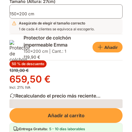
Tamaño (Altura: 27cm)
150x200 cm
Asegúrate de elegir el tamaño correcto
1 de cada 4 clientes se equivoca al escogerlo.
Protector de colchón
impermeable Emma
Añadir
150x200 cm | Cant.: 1
119,90 €
50 % de descuento
Precio
1319,00 €
original
Precio
659,50 €
1319,00 €
659,50 €
Incl. 21% IVA
Recalculando el precio más reciente...
Loading
Añadir al carrito
Entrega Gratuita
:
5 - 10 días laborables