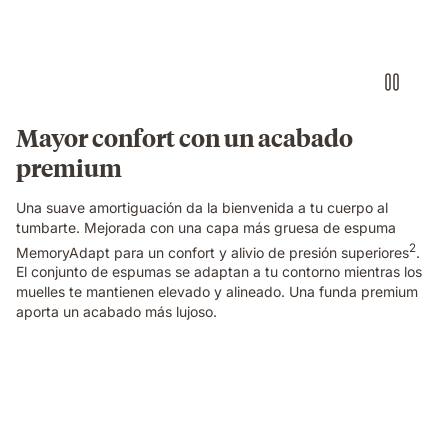
touching
the
edge
of
an
Emma
Original
Mayor confort con un acabado
Pro
premium
mattress,
showing
the
Una suave amortiguación da la bienvenida a tu cuerpo al
textured
tumbarte. Mejorada con una capa más gruesa de espuma
cover
2
MemoryAdapt para un confort y alivio de presión superiores
.
and
El conjunto de espumas se adaptan a tu contorno mientras los
gold
muelles te mantienen elevado y alineado. Una funda premium
trim
aporta un acabado más lujoso.
in
close-
up
Couple
detail.
sleeping
on
a