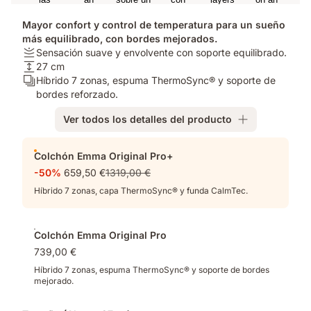
Mayor confort y control de temperatura para un sueño
más equilibrado, con bordes mejorados.
Firmeza:
Sensación suave y envolvente con soporte equilibrado.
Sensación
Altura
27 cm
suave
del
Número
Híbrido 7 zonas, espuma ThermoSync® y soporte de
y
colchón:
de
bordes reforzado.
envolvente
27
capas:
Ver todos los detalles del producto
con
cm
Híbrido
soporte
7
Complementos
equilibrado.
zonas,
Colchón Emma Original Pro+
espuma
-50%
659,50 €
1319,00 €
ThermoSync®
y
Híbrido 7 zonas, capa ThermoSync® y funda CalmTec.
soporte
de
bordes
Colchón Emma Original Pro
reforzado.
739,00 €
Híbrido 7 zonas, espuma ThermoSync® y soporte de bordes
mejorado.