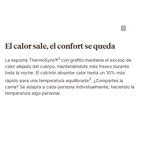
mattress
with
warm
and
cool
lighting
shown
El calor sale, el confort se queda
on
each
3
side.
La espuma ThermoSync®
con grafito mantiene el exceso de
calor alejado del cuerpo, manteniéndote más fresco durante
toda la noche. El colchón absorbe calor hasta un 10% más
3
rápido para una temperatura equilibrada
. ¿Compartes la
cama? Se adapta a cada persona individualmente, haciendo la
temperatura algo personal.