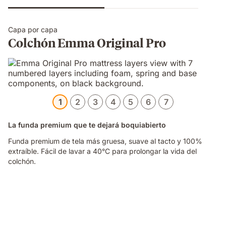
Capa por capa
Colchón Emma Original Pro
1
2
3
4
5
6
7
La funda premium que te dejará boquiabierto
Funda premium de tela más gruesa, suave al tacto y 100%
extraíble. Fácil de lavar a 40°C para prolongar la vida del
colchón.
Video
of
a
hand