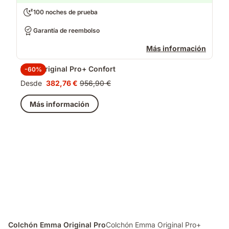
100 noches de prueba
Garantía de reembolso
Más información
Pack Original Pro+ Confort
-60%
Desde
382,76 €
956,90 €
Precio
Precio
382,76 €
original
Más información
956,90 €
Colchón Emma Original Pro
Colchón Emma Original Pro+