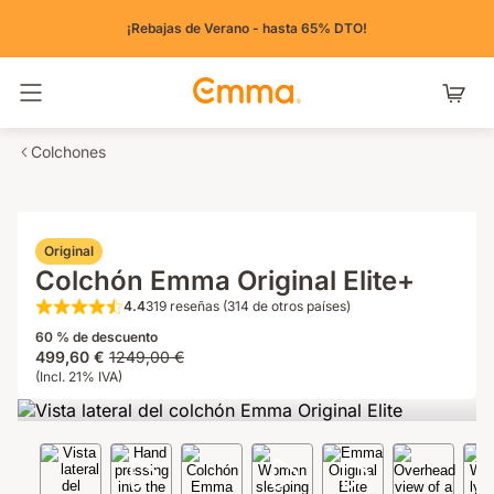
¡Rebajas de Verano - hasta 65% DTO!
Alternar navegación
Colchones
Original
Colchón Emma Original Elite+
4.4
319 reseñas (314 de otros países)
4.4 de 5 estrellas 319 reseñas (314 de otr
60 % de descuento
Precio
Precio
499,60 €
1249,00 €
499,60 €
(Incl. 21% IVA)
original
1249,00 €