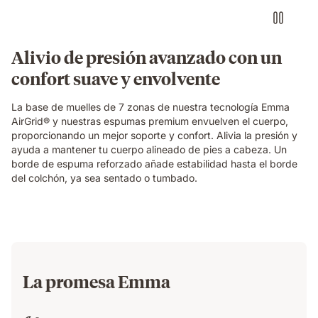
into
the
blue
grid
Alivio de presión avanzado con un
foam
confort suave y envolvente
layer
of
the
La base de muelles de 7 zonas de nuestra tecnología Emma
Emma
AirGrid® y nuestras espumas premium envuelven el cuerpo,
Original
proporcionando un mejor soporte y confort. Alivia la presión y
Elite
ayuda a mantener tu cuerpo alineado de pies a cabeza. Un
mattress,
borde de espuma reforzado añade estabilidad hasta el borde
demonstrating
del colchón, ya sea sentado o tumbado.
localised
pressure
relief.
La promesa Emma