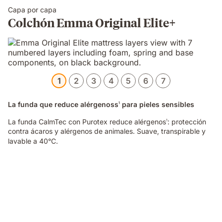
Capa por capa
Colchón Emma Original Elite+
1
2
3
4
5
6
7
La funda que reduce alérgenoss
para pieles sensibles
1
La funda CalmTec con Purotex reduce alérgenos
: protección
1
contra ácaros y alérgenos de animales. Suave, transpirable y
lavable a 40°C.
Video
of
a
hand
pinching
the