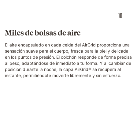
foam
block
with
a
textured
Miles de bolsas de aire
fibrous
surface,
El aire encapsulado en cada celda del AirGrid proporciona una
showing
sensación suave para el cuerpo, fresca para la piel y delicada
the
en los puntos de presión. El colchón responde de forma precisa
material
al peso, adaptándose de inmediato a tu forma. Y al cambiar de
technology
posición durante la noche, la capa AirGrid® se recupera al
of
instante, permitiéndote moverte libremente y sin esfuerzo.
the
Emma
Original
Elite
Video
mattress.
of
a
small
round
object
pressing