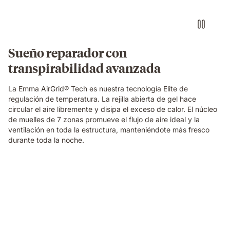
blue
grid
foam
layer
of
Sueño reparador con
the
transpirabilidad avanzada
Emma
Original
Elite
La Emma AirGrid® Tech es nuestra tecnología Elite de
mattress,
regulación de temperatura. La rejilla abierta de gel hace
showing
circular el aire libremente y disipa el exceso de calor. El núcleo
its
de muelles de 7 zonas promueve el flujo de aire ideal y la
open-
ventilación en toda la estructura, manteniéndote más fresco
cell
durante toda la noche.
breathable
structure
in
Video
close-
of
up
a
detail.
floating
dark
blue