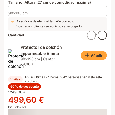
Tamaño (Altura: 27 cm de comodidad máxima)
90x190 cm
Asegúrate de elegir el tamaño correcto
1 de cada 4 clientes se equivoca al escogerlo.
Cantidad
1
Protector de colchón
impermeable Emma
Añadir
90x190 cm | Cant.: 1
79,90 €
En las últimas 24 horas, 1642 personas han visto este
Visitas
colchón
60 % de descuento
Precio
1249,00 €
original
Precio
499,60 €
1249,00 €
499,60 €
Incl. 21% IVA