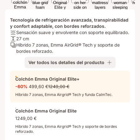
Tecnología de refrigeración avanzada, transpirabilidad
y confort adaptable, con bordes reforzados.
Firmeza:
Sensación suave y envolvente con soporte equilibrado.
Sensación
Altura
27 cm
suave
del
Número
Híbrido 7 zonas, Emma AirGrid® Tech y soporte de
y
colchón:
de
bordes reforzado.
envolvente
27
capas:
Ver todos los detalles del producto
con
cm
Híbrido
soporte
7
equilibrado.
zonas,
Colchón Emma Original Elite+
Emma
-60%
499,60 €
1249,00 €
AirGrid®
Tech
Híbrido 7 zonas, Emma Airgrid® Tech y funda CalmTec.
y
soporte
Colchón Emma Original Elite
de
1249,00 €
bordes
reforzado.
Híbrido 7 zonas, Emma Airgrid® Tech y soporte de bordes
reforzado.