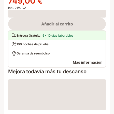
749,00 €
1069,00 €
749,00 €
Incl. 21% IVA
Loading
Añadir al carrito
Entrega Gratuita
:
5 - 10 días laborables
100 noches de prueba
Garantía de reembolso
Más información
Mejora todavía más tu descanso
Loading