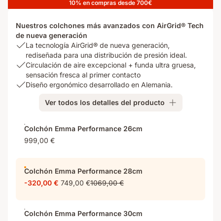
10% en compras desde 700€
Nuestros colchones más avanzados con AirGrid® Tech
de nueva generación
USP
La tecnología AirGrid® de nueva generación,
1:
rediseñada para una distribución de presión ideal.
La
USP
Circulación de aire excepcional + funda ultra gruesa,
tecnología
2:
sensación fresca al primer contacto
AirGrid®
Circulación
USP
Diseño ergonómico desarrollado en Alemania.
de
de
3:
Ver todos los detalles del producto
nueva
aire
Diseño
generación,
excepcional
ergonómico
rediseñada
+
desarrollado
Colchón Emma Performance 26cm
para
funda
en
999,00 €
una
ultra
Alemania.
distribución
gruesa,
de
sensación
Colchón Emma Performance 28cm
presión
fresca
ideal.
al
-320,00 €
749,00 €
1069,00 €
primer
contacto
Colchón Emma Performance 30cm