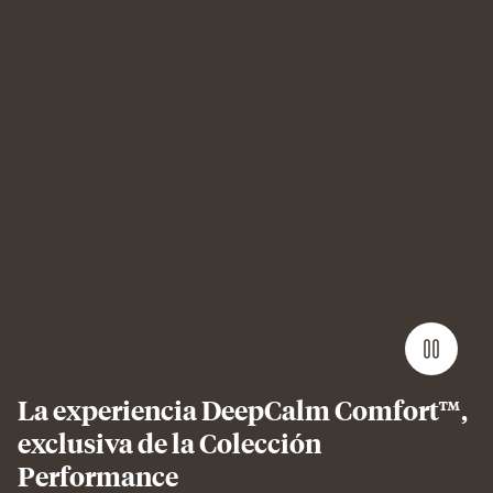
Man
sleeping
on
Emma
Performance
mattress
showing
undisturbed,
comfortable
sleep.
La experiencia DeepCalm Comfort™,
exclusiva de la Colección
Performance