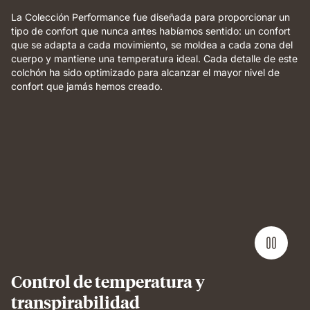
La Colección Performance fue diseñada para proporcionar un
tipo de confort que nunca antes habíamos sentido: un confort
que se adapta a cada movimiento, se moldea a cada zona del
cuerpo y mantiene una temperatura ideal. Cada detalle de este
colchón ha sido optimizado para alcanzar el mayor nivel de
confort que jamás hemos creado.
Man
lying
on
Emma
Performance
mattress
demonstrating
full-
body
support
and
Control de temperatura y
breathable
transpirabilidad
comfort.