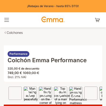
¡Rebajas de Verano - hasta 65% DTO!
Alternar navegación
Colchones
Performance
Colchón Emma Performance
320,00 € de descuento
Precio
Precio
749,00 €
1069,00 €
749,00 €
(Incl. 21% IVA)
original
1069,00 €