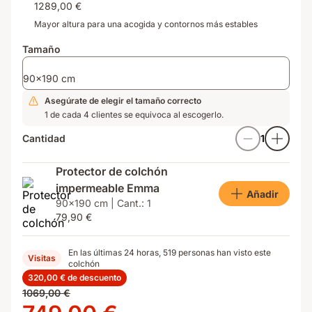
1289,00 €
Mayor altura para una acogida y contornos más estables
Tamaño
90x190 cm
Asegúrate de elegir el tamaño correcto
1 de cada 4 clientes se equivoca al escogerlo.
Cantidad
1
Protector de colchón
impermeable Emma
Añadir
90x190 cm | Cant.: 1
79,90 €
En las últimas 24 horas, 519 personas han visto este
Visitas
colchón
320,00 € de descuento
Precio
1069,00 €
original
Precio