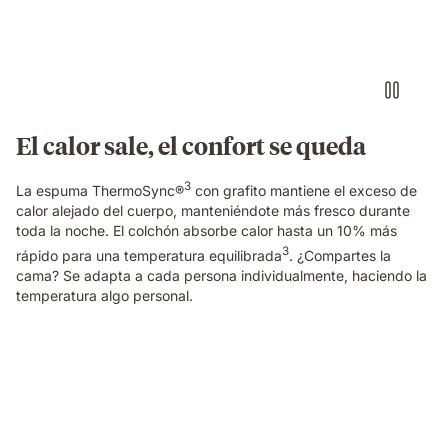
mattress
with
warm
and
cool
lighting
shown
El calor sale, el confort se queda
on
each
3
side.
La espuma ThermoSync®
con grafito mantiene el exceso de
calor alejado del cuerpo, manteniéndote más fresco durante
toda la noche. El colchón absorbe calor hasta un 10% más
3
rápido para una temperatura equilibrada
. ¿Compartes la
cama? Se adapta a cada persona individualmente, haciendo la
temperatura algo personal.