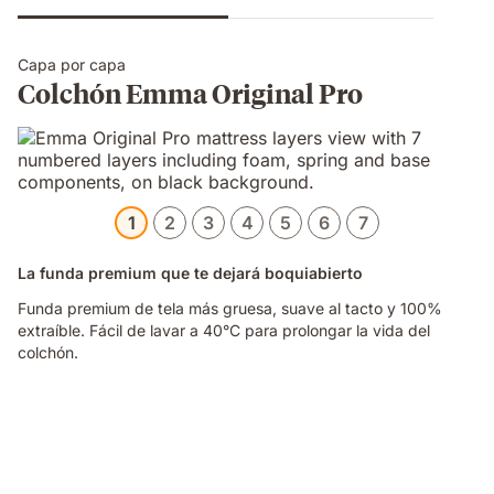
Capa por capa
Colchón Emma Original Pro
1
2
3
4
5
6
7
La funda premium que te dejará boquiabierto
Funda premium de tela más gruesa, suave al tacto y 100%
extraíble. Fácil de lavar a 40°C para prolongar la vida del
colchón.
Video
of
a
hand