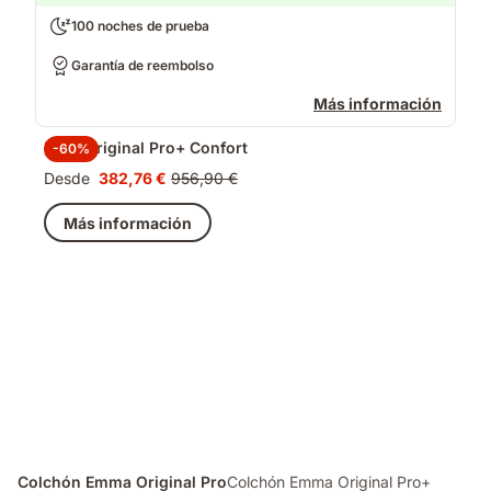
100 noches de prueba
Garantía de reembolso
Más información
Pack Original Pro+ Confort
-60%
Desde
382,76 €
956,90 €
Precio
Precio
382,76 €
original
Más información
956,90 €
Colchón Emma Original Pro
Colchón Emma Original Pro+