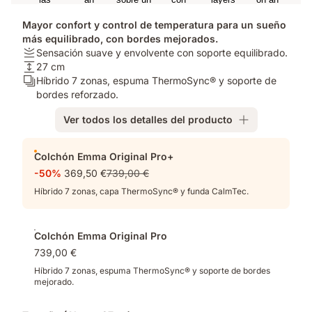
Mayor confort y control de temperatura para un sueño
más equilibrado, con bordes mejorados.
Firmeza:
Sensación suave y envolvente con soporte equilibrado.
Sensación
Altura
27 cm
suave
del
Número
Híbrido 7 zonas, espuma ThermoSync® y soporte de
y
colchón:
de
bordes reforzado.
envolvente
27
capas:
Ver todos los detalles del producto
con
cm
Híbrido
soporte
7
Complementos
equilibrado.
zonas,
Colchón Emma Original Pro+
espuma
-50%
369,50 €
739,00 €
ThermoSync®
y
Híbrido 7 zonas, capa ThermoSync® y funda CalmTec.
soporte
de
bordes
Colchón Emma Original Pro
reforzado.
739,00 €
Híbrido 7 zonas, espuma ThermoSync® y soporte de bordes
mejorado.