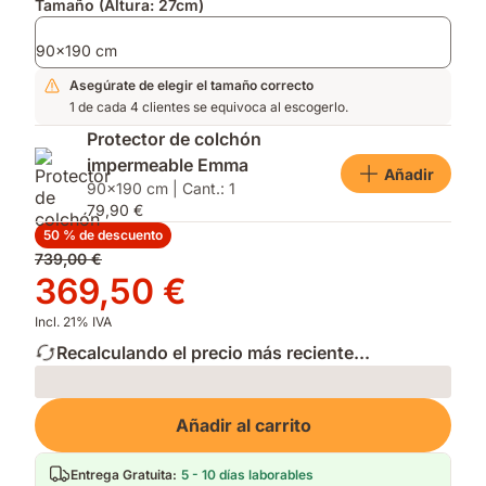
Tamaño (Altura: 27cm)
90x190 cm
Asegúrate de elegir el tamaño correcto
1 de cada 4 clientes se equivoca al escogerlo.
Protector de colchón
impermeable Emma
Añadir
90x190 cm | Cant.: 1
79,90 €
50 % de descuento
Precio
739,00 €
original
Precio
369,50 €
739,00 €
369,50 €
Incl. 21% IVA
Recalculando el precio más reciente...
Loading
Añadir al carrito
Entrega Gratuita
:
5 - 10 días laborables