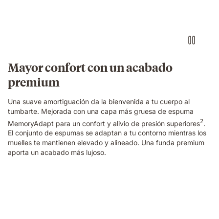
touching
the
edge
of
an
Emma
Original
Mayor confort con un acabado
Pro
premium
mattress,
showing
the
Una suave amortiguación da la bienvenida a tu cuerpo al
textured
tumbarte. Mejorada con una capa más gruesa de espuma
cover
2
MemoryAdapt para un confort y alivio de presión superiores
.
and
El conjunto de espumas se adaptan a tu contorno mientras los
gold
muelles te mantienen elevado y alineado. Una funda premium
trim
aporta un acabado más lujoso.
in
close-
up
Couple
detail.
sleeping
on
a