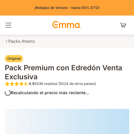
¡Rebajas de Verano - hasta 65% DTO!
Alternar navegación
Packs Ahorro
Original
Pack Premium con Edredón Venta
Exclusiva
4.6
5536 reseñas (5024 de otros países)
4.6 de 5 estrellas 5536 reseñas (5024 de o
Recalculando el precio más reciente...