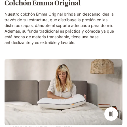
Colchón Emma Original
Nuestro colchón Emma Original brinda un descanso ideal a
través de su estructura, que distribuye la presión en las
distintas capas, dándote el soporte adecuado para dormir.
Además, su funda tradicional es práctica y cómoda ya que
está hecha de materia transpirable, tiene una base
antideslizante y es extraíble y lavable.
mujer
presionando
mano
sobre
almohada
viscoelástica
encima
de
una
cama