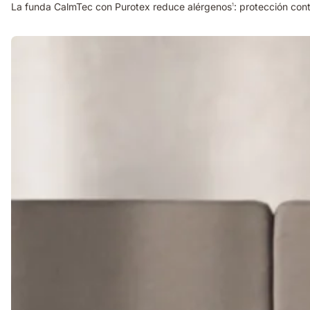
La funda CalmTec con Purotex reduce alérgenos
: protección con
1
mujer
presionando
mano
sobre
almohada
viscoelástica
encima
de
una
cama