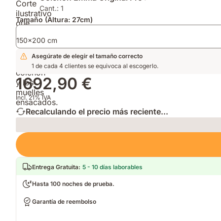
que
en
y
Cant.: 1
reduce
firmeza
Edredón
Tamaño (Altura: 27cm)
alérgenos
y
Emma
para
altura
de
150x200 cm
durmientes
para
Verano.
Asegúrate de elegir el tamaño correcto
sensibles.
adaptarse
1 de cada 4 clientes se equivoca al escogerlo.
a
tu
1692,90 €
postura.
Incl. 21% IVA
Recalculando el precio más reciente...
Loading
Entrega Gratuita
:
5 - 10 días laborables
Hasta 100 noches de prueba.
Garantía de reembolso