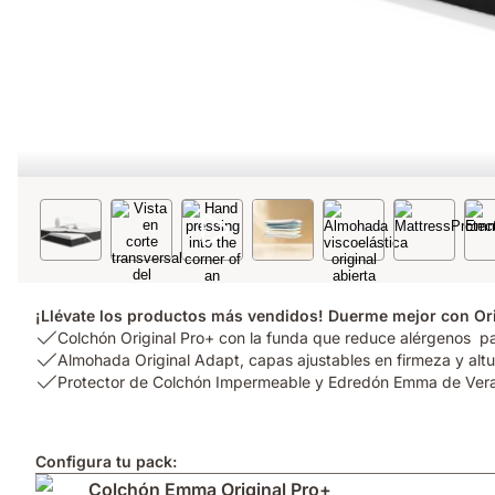
¡Llévate los productos más vendidos! Duerme mejor con Ori
USP
Colchón Original Pro+ con la funda que reduce alérgenos pa
1:
USP
Almohada Original Adapt, capas ajustables en firmeza y altu
Colchón
2:
USP
Protector de Colchón Impermeable y Edredón Emma de Ver
Original
Almohada
3:
Pro+
Original
Protector
con
Adapt,
de
Configura tu pack:
la
capas
Colchón
Colchón Emma Original Pro+
funda
ajustables
Impermeable