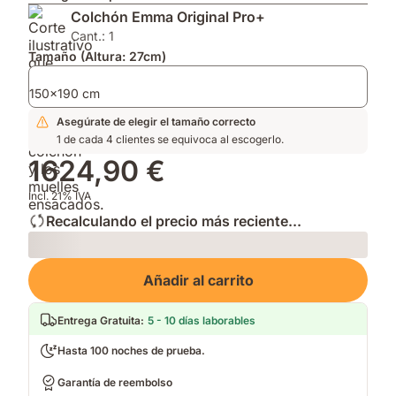
reduce
en
Impermeable
Colchón Emma Original Pro+
alérgenos
firmeza
y
para
y
Edredón
Cant.: 1
durmientes
altura
Emma
Tamaño (Altura: 27cm)
sensibles.
para
de
adaptarse
Verano.
150x190 cm
a
Asegúrate de elegir el tamaño correcto
tu
1 de cada 4 clientes se equivoca al escogerlo.
postura.
1624,90 €
Incl. 21% IVA
Recalculando el precio más reciente...
Loading
Añadir al carrito
Entrega Gratuita
:
5 - 10 días laborables
Hasta 100 noches de prueba.
Garantía de reembolso