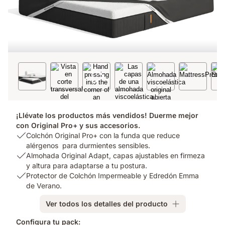
¡Llévate los productos más vendidos! Duerme mejor
con Original Pro+ y sus accesorios.
USP
Colchón Original Pro+ con la funda que reduce
1:
alérgenos para durmientes sensibles.
Colchón
USP
Almohada Original Adapt, capas ajustables en firmeza
Original
2:
y altura para adaptarse a tu postura.
Pro+
Almohada
USP
Protector de Colchón Impermeable y Edredón Emma
con
Original
3:
de Verano.
la
Adapt,
Protector
Ver todos los detalles del producto
funda
capas
de
que
ajustables
Colchón
Configura tu pack: