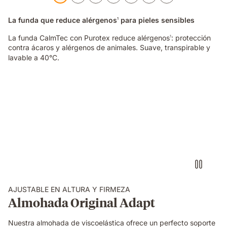
La funda que reduce alérgenos
para pieles sensibles
1
La funda CalmTec con Purotex reduce alérgenos
: protección
1
contra ácaros y alérgenos de animales. Suave, transpirable y
lavable a 40°C.
mujer
presionando
mano
sobre
almohada
viscoelástica
encima
de
una
cama
AJUSTABLE EN ALTURA Y FIRMEZA
Almohada Original Adapt
Nuestra almohada de viscoelástica ofrece un perfecto soporte