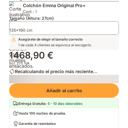
reduce
en
Impermeable
Colchón Emma Original Pro+
alérgenos
firmeza
y
para
y
Edredón
Cant.: 1
durmientes
altura
Emma
Tamaño (Altura: 27cm)
sensibles.
para
de
adaptarse
Verano.
135x190 cm
a
Asegúrate de elegir el tamaño correcto
tu
1 de cada 4 clientes se equivoca al escogerlo.
postura.
1468,90 €
Incl. 21% IVA
Recalculando el precio más reciente...
Loading
Añadir al carrito
Entrega Gratuita
:
5 - 10 días laborables
Hasta 100 noches de prueba.
Garantía de reembolso