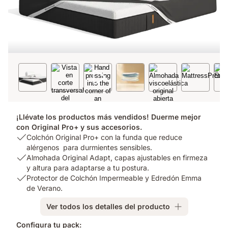
¡Llévate los productos más vendidos! Duerme mejor
con Original Pro+ y sus accesorios.
USP
Colchón Original Pro+ con la funda que reduce
1:
alérgenos para durmientes sensibles.
Colchón
USP
Almohada Original Adapt, capas ajustables en firmeza
Original
2:
y altura para adaptarse a tu postura.
Pro+
Almohada
USP
Protector de Colchón Impermeable y Edredón Emma
con
Original
3:
de Verano.
la
Adapt,
Protector
Ver todos los detalles del producto
funda
capas
de
que
ajustables
Colchón
Configura tu pack: