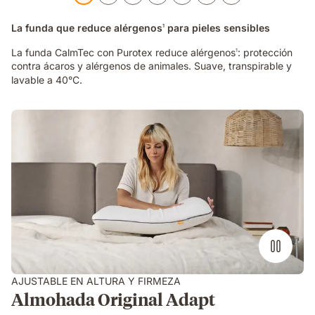
La funda que reduce alérgenos
para pieles sensibles
1
La funda CalmTec con Purotex reduce alérgenos
: protección
1
contra ácaros y alérgenos de animales. Suave, transpirable y
lavable a 40°C.
mujer
presionando
mano
sobre
almohada
viscoelástica
encima
de
una
cama
AJUSTABLE EN ALTURA Y FIRMEZA
Almohada Original Adapt