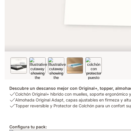
Descubre un descanso mejor con Original+, topper, almohad
USP
Colchón Original+ híbrido con muelles, soporte ergonómico y
1:
USP
Almohada Original Adapt, capas ajustables en firmeza y altu
Colchón
2:
USP
Topper reversible y Protector de Colchón para un confort sup
Original+
Almohada
3:
híbrido
Original
Topper
con
Adapt,
reversible
Configura tu pack:
muelles,
capas
y