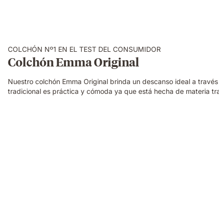
COLCHÓN Nº1 EN EL TEST DEL CONSUMIDOR
Colchón Emma Original
Nuestro colchón Emma Original brinda un descanso ideal a través 
tradicional es práctica y cómoda ya que está hecha de materia tran
mujer
presionando
mano
sobre
almohada
viscoelástica
encima
de
una
cama