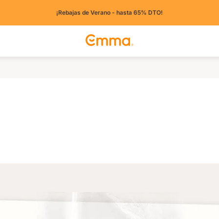
¡Rebajas de Verano - hasta 65% DTO!
tros países)