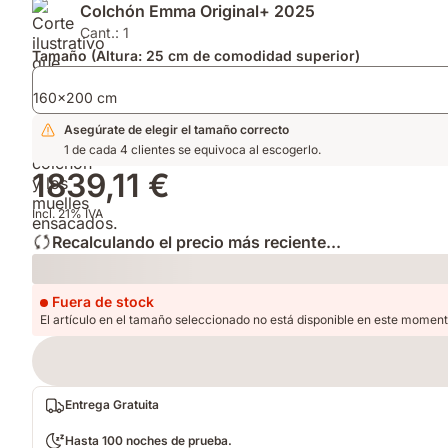
Colchón Emma Original+ 2025
soporte
ajustables
Protector
ergonómico
en
de
Cant.: 1
y
firmeza
Colchón
Tamaño (Altura: 25 cm de comodidad superior)
mejor
y
para
ventilación.
altura
un
160x200 cm
para
confort
Asegúrate de elegir el tamaño correcto
adaptarse
superior.
1 de cada 4 clientes se equivoca al escogerlo.
a
tu
1839,11 €
postura.
Incl. 21% IVA
Recalculando el precio más reciente...
Loading
Fuera de stock
El artículo en el tamaño seleccionado no está disponible en este moment
Entrega Gratuita
Hasta 100 noches de prueba.