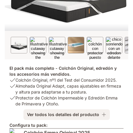
El pack más completo - Colchón Original, edredón y
los accesorios más vendidos.
USP
Colchón Original, nº1 del Test del Consumidor 2025.
1:
USP
Almohada Original Adapt, capas ajustables en firmeza
Colchón
2:
y altura para adaptarse a tu postura.
Original,
Almohada
USP
Protector de Colchón Impermeable y Edredón Emma
nº1
Original
3:
de Primavera y Otoño.
del
Adapt,
Protector
Ver todos los detalles del producto
Test
capas
de
del
ajustables
Colchón
Configura tu pack:
Consumidor
en
Impermeable
Colchón Emma Original 2025