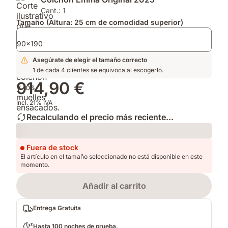
2025.
firmeza
y
y
Edredón
Cant.: 1
altura
Emma
Tamaño (Altura: 25 cm de comodidad superior)
para
de
adaptarse
Primavera
90x190
a
y
Asegúrate de elegir el tamaño correcto
tu
Otoño.
1 de cada 4 clientes se equivoca al escogerlo.
postura.
914,90 €
Incl. 21% IVA
Recalculando el precio más reciente...
Loading
Fuera de stock
El artículo en el tamaño seleccionado no está disponible en este
momento.
Añadir al carrito
Entrega Gratuita
Hasta 100 noches de prueba.