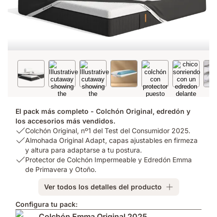
El pack más completo - Colchón Original, edredón y
los accesorios más vendidos.
USP
Colchón Original, nº1 del Test del Consumidor 2025.
1:
USP
Almohada Original Adapt, capas ajustables en firmeza
Colchón
2:
y altura para adaptarse a tu postura.
Original,
Almohada
USP
Protector de Colchón Impermeable y Edredón Emma
nº1
Original
3:
de Primavera y Otoño.
del
Adapt,
Protector
Ver todos los detalles del producto
Test
capas
de
del
ajustables
Colchón
Configura tu pack:
Consumidor
en
Impermeable
Colchón Emma Original 2025