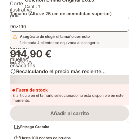
2025.
firmeza
y
y
Edredón
Cant.: 1
altura
Emma
Tamaño (Altura: 25 cm de comodidad superior)
para
de
adaptarse
Primavera
90x190
a
y
Asegúrate de elegir el tamaño correcto
tu
Otoño.
1 de cada 4 clientes se equivoca al escogerlo.
postura.
914,90 €
Incl. 21% IVA
Recalculando el precio más reciente...
Loading
Fuera de stock
El artículo en el tamaño seleccionado no está disponible en este
momento.
Añadir al carrito
Entrega Gratuita
Hasta 100 noches de prueba.