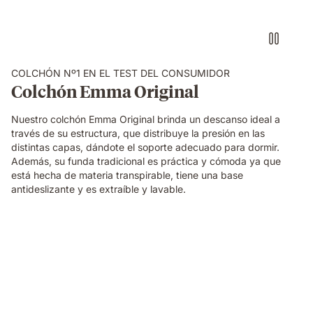
COLCHÓN Nº1 EN EL TEST DEL CONSUMIDOR
Colchón Emma Original
Nuestro colchón Emma Original brinda un descanso ideal a
través de su estructura, que distribuye la presión en las
distintas capas, dándote el soporte adecuado para dormir.
Además, su funda tradicional es práctica y cómoda ya que
está hecha de materia transpirable, tiene una base
antideslizante y es extraíble y lavable.
mujer
presionando
mano
sobre
almohada
viscoelástica