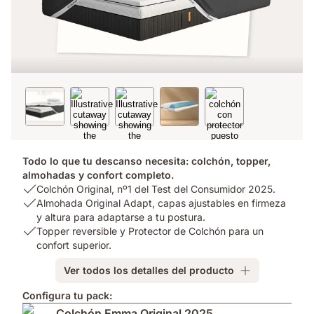
Todo lo que tu descanso necesita: colchón, topper,
almohadas y confort completo.
USP
Colchón Original, nº1 del Test del Consumidor 2025.
1:
USP
Almohada Original Adapt, capas ajustables en firmeza
Colchón
2:
y altura para adaptarse a tu postura.
Original,
Almohada
USP
Topper reversible y Protector de Colchón para un
nº1
Original
3:
confort superior.
del
Adapt,
Topper
Ver todos los detalles del producto
Test
capas
reversible
del
ajustables
y
Configura tu pack:
Consumidor
en
Protector
Colchón Emma Original 2025