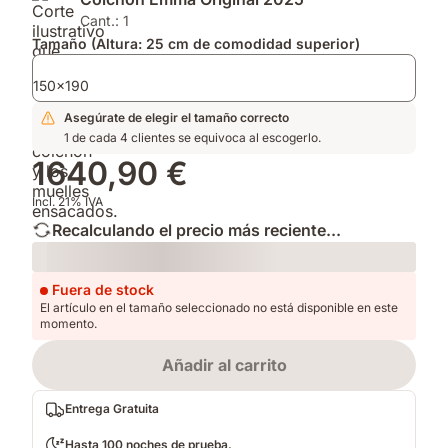
2025.
firmeza
de
y
Colchón
Cant.: 1
altura
para
Tamaño (Altura: 25 cm de comodidad superior)
para
un
adaptarse
confort
150x190
a
superior.
Asegúrate de elegir el tamaño correcto
tu
1 de cada 4 clientes se equivoca al escogerlo.
postura.
1640,90 €
Incl. 21% IVA
Recalculando el precio más reciente...
Loading
Fuera de stock
El artículo en el tamaño seleccionado no está disponible en este
momento.
Añadir al carrito
Entrega Gratuita
Hasta 100 noches de prueba.