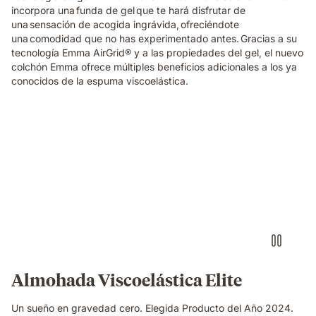
incorpora una funda de gel que te hará disfrutar de
una sensación de acogida ingrávida, ofreciéndote
una comodidad que no has experimentado antes. Gracias a su
tecnología Emma AirGrid® y a las propiedades del gel, el nuevo
colchón Emma ofrece múltiples beneficios adicionales a los ya
conocidos de la espuma viscoelástica.
Almohada
viscoelástica
Elite
Emma
con
sensación
de
0
gravedad
al
dormir
Almohada Viscoelástica Elite
Un sueño en gravedad cero. Elegida Producto del Año 2024.