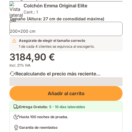
2026
para
Impermeable
Colchón Emma Original Elite
por
mayor
que
su
transpirabilidad.
mantiene
Cant.: 1
innovación.
Soporte
tu
Tamaño (Altura: 27 cm de comodidad máxima)
firme.
cama
fresca
200x200 cm
y
Asegúrate de elegir el tamaño correcto
limpia.
1 de cada 4 clientes se equivoca al escogerlo.
3184,90 €
Incl. 21% IVA
Recalculando el precio más reciente...
Loading
Añadir al carrito
Entrega Gratuita
:
5 - 10 días laborables
Hasta 100 noches de prueba.
Garantía de reembolso