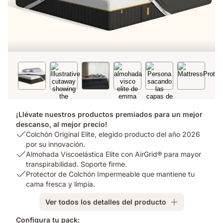
¡Llévate nuestros productos premiados para un mejor
descanso, al mejor precio!
USP
Colchón Original Elite, elegido producto del año 2026
1:
por su innovación.
Colchón
USP
Almohada Viscoelástica Elite con AirGrid® para mayor
Original
2:
transpirabilidad. Soporte firme.
Elite,
Almohada
USP
Protector de Colchón Impermeable que mantiene tu
elegido
Viscoelástica
3:
cama fresca y limpia.
producto
Elite
Protector
Ver todos los detalles del producto
del
con
de
año
AirGrid®
Colchón
Configura tu pack: