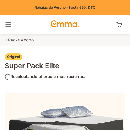
¡Rebajas de Verano - hasta 65% DTO!
Alternar navegación
Packs Ahorro
Original
Super Pack Elite
Recalculando el precio más reciente...