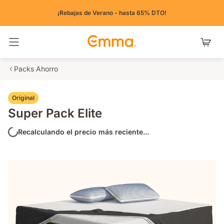
¡Rebajas de Verano - hasta 65% DTO!
Alternar navegación
Packs Ahorro
Original
Super Pack Elite
Recalculando el precio más reciente...