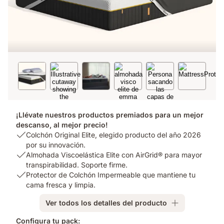
¡Llévate nuestros productos premiados para un mejor
descanso, al mejor precio!
USP
Colchón Original Elite, elegido producto del año 2026
1:
por su innovación.
Colchón
USP
Almohada Viscoelástica Elite con AirGrid® para mayor
Original
2:
transpirabilidad. Soporte firme.
Elite,
Almohada
USP
Protector de Colchón Impermeable que mantiene tu
elegido
Viscoelástica
3:
cama fresca y limpia.
producto
Elite
Protector
Ver todos los detalles del producto
del
con
de
año
AirGrid®
Colchón
Configura tu pack: