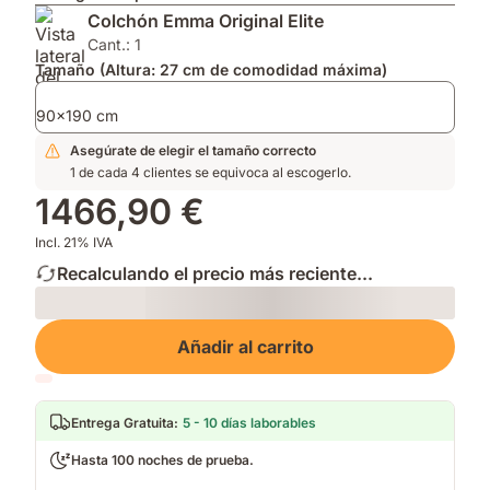
2026
para
Impermeable
Colchón Emma Original Elite
por
mayor
que
su
transpirabilidad.
mantiene
Cant.: 1
innovación.
Soporte
tu
Tamaño (Altura: 27 cm de comodidad máxima)
firme.
cama
fresca
90x190 cm
y
Asegúrate de elegir el tamaño correcto
limpia.
1 de cada 4 clientes se equivoca al escogerlo.
1466,90 €
Incl. 21% IVA
Recalculando el precio más reciente...
Loading
Añadir al carrito
Entrega Gratuita
:
5 - 10 días laborables
Hasta 100 noches de prueba.