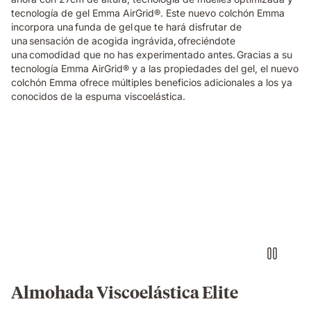
tecnología de gel Emma AirGrid®. Este nuevo colchón Emma
incorpora una funda de gel que te hará disfrutar de
una sensación de acogida ingrávida, ofreciéndote
una comodidad que no has experimentado antes. Gracias a su
tecnología Emma AirGrid® y a las propiedades del gel, el nuevo
colchón Emma ofrece múltiples beneficios adicionales a los ya
conocidos de la espuma viscoelástica.
Almohada
viscoelástica
Elite
Emma
con
sensación
de
0
gravedad
al
dormir
Almohada Viscoelástica Elite