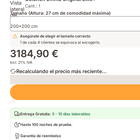
para
para
que
Cant.: 1
mayor
mayor
mantiene
Tamaño (Altura: 27 cm de comodidad máxima)
transpirabilidad,
transpirabilidad.
tu
confort
Soporte
cama
200x200 cm
responsivo
firme.
fresca
y
Asegúrate de elegir el tamaño correcto
y
capa
1 de cada 4 clientes se equivoca al escogerlo.
limpia.
hipoalergénica¹.
3184,90 €
Incl. 21% IVA
Recalculando el precio más reciente...
Loading
Entrega Gratuita
:
5 - 10 días laborables
Hasta 100 noches de prueba.
Garantía de reembolso