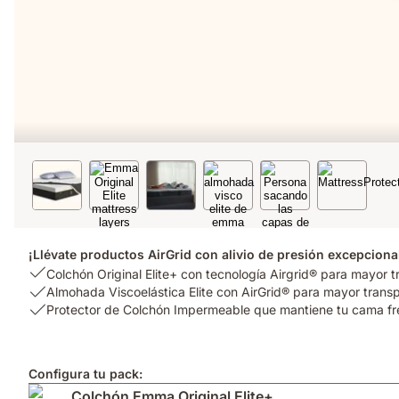
¡Llévate productos AirGrid con alivio de presión excepcional
USP
Colchón Original Elite+ con tecnología Airgrid® para mayor t
1:
USP
Almohada Viscoelástica Elite con AirGrid® para mayor transpi
Colchón
2:
USP
Protector de Colchón Impermeable que mantiene tu cama fre
Original
Almohada
3:
Elite+
Viscoelástica
Protector
con
Elite
de
Configura tu pack:
tecnología
con
Colchón
Colchón Emma Original Elite+
Airgrid®
AirGrid®
Impermeable