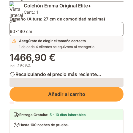
mayor
para
Impermeable
Colchón Emma Original Elite+
transpirabilidad,
mayor
que
confort
transpirabilidad.
mantiene
Cant.: 1
responsivo
Soporte
tu
Tamaño (Altura: 27 cm de comodidad máxima)
y
firme.
cama
capa
fresca
90x190 cm
hipoalergénica¹.
y
Asegúrate de elegir el tamaño correcto
limpia.
1 de cada 4 clientes se equivoca al escogerlo.
1466,90 €
Incl. 21% IVA
Recalculando el precio más reciente...
Loading
Añadir al carrito
Entrega Gratuita
:
5 - 10 días laborables
Hasta 100 noches de prueba.