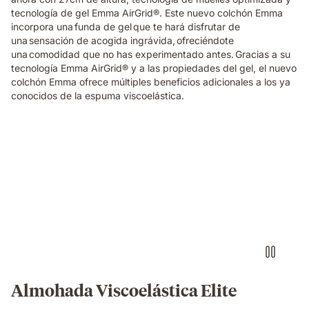
tecnología de gel Emma AirGrid®. Este nuevo colchón Emma
incorpora una funda de gel que te hará disfrutar de
una sensación de acogida ingrávida, ofreciéndote
una comodidad que no has experimentado antes. Gracias a su
tecnología Emma AirGrid® y a las propiedades del gel, el nuevo
colchón Emma ofrece múltiples beneficios adicionales a los ya
conocidos de la espuma viscoelástica.
Almohada
viscoelástica
Elite
Emma
con
sensación
de
0
gravedad
al
dormir
Almohada Viscoelástica Elite