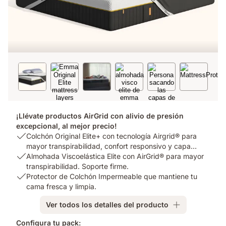
¡Llévate productos AirGrid con alivio de presión
excepcional, al mejor precio!
USP
Colchón Original Elite+ con tecnología Airgrid® para
1:
mayor transpirabilidad, confort responsivo y capa
Colchón
USP
Almohada Viscoelástica Elite con AirGrid® para mayor
hipoalergénica
.
1
Original
2:
transpirabilidad. Soporte firme.
Elite+
Almohada
USP
Protector de Colchón Impermeable que mantiene tu
con
Viscoelástica
3:
cama fresca y limpia.
tecnología
Elite
Protector
Ver todos los detalles del producto
Airgrid®
con
de
para
AirGrid®
Colchón
Configura tu pack: