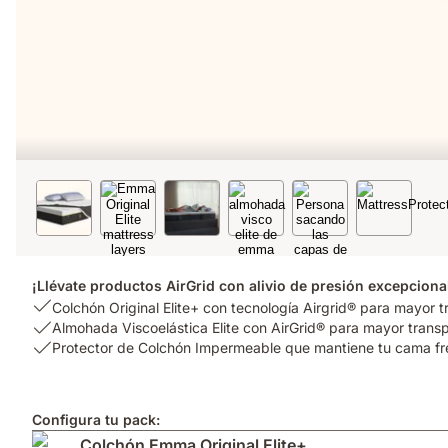
¡Llévate productos AirGrid con alivio de presión excepcional
USP
Colchón Original Elite+ con tecnología Airgrid® para mayor t
1:
USP
Almohada Viscoelástica Elite con AirGrid® para mayor transpi
Colchón
2:
USP
Protector de Colchón Impermeable que mantiene tu cama fre
Original
Almohada
3:
Elite+
Viscoelástica
Protector
con
Elite
de
Configura tu pack:
tecnología
con
Colchón
Colchón Emma Original Elite+
Airgrid®
AirGrid®
Impermeable