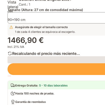
para
para
que
Cant.: 1
mayor
mayor
mantiene
Tamaño (Altura: 27 cm de comodidad máxima)
transpirabilidad,
transpirabilidad.
tu
confort
Soporte
cama
90x190 cm
responsivo
firme.
fresca
y
Asegúrate de elegir el tamaño correcto
y
capa
1 de cada 4 clientes se equivoca al escogerlo.
limpia.
hipoalergénica¹.
1466,90 €
Incl. 21% IVA
Recalculando el precio más reciente...
Loading
Entrega Gratuita
:
5 - 10 días laborables
Hasta 100 noches de prueba.
Garantía de reembolso