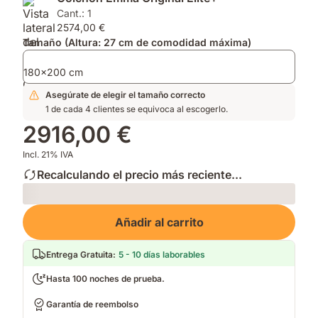
aliviar
AirGrid®
Verano
Cant.: 1
la
para
y
2574,00 €
presión
mayor
Protector
Tamaño (Altura: 27 cm de comodidad máxima)
y
transpirabilidad.
de
capa
Colchón.
hipoalergénica.
180x200 cm
Asegúrate de elegir el tamaño correcto
1 de cada 4 clientes se equivoca al escogerlo.
2916,00 €
Incl. 21% IVA
Recalculando el precio más reciente...
Loading
Añadir al carrito
Entrega Gratuita
:
5 - 10 días laborables
Hasta 100 noches de prueba.
Garantía de reembolso