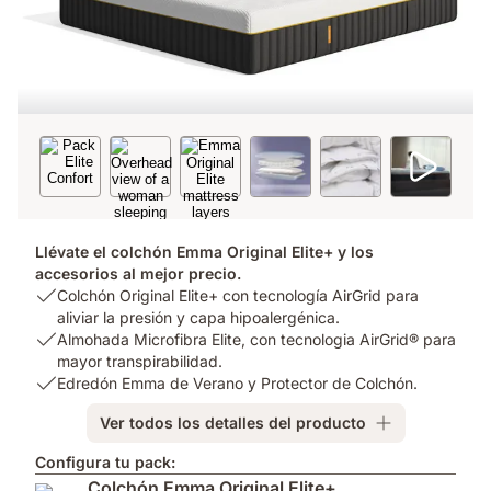
Llévate el colchón Emma Original Elite+ y los
accesorios al mejor precio.
USP
Colchón Original Elite+ con tecnología AirGrid para
1:
aliviar la presión y capa hipoalergénica.
Colchón
USP
Almohada Microfibra Elite, con tecnologia AirGrid® para
Original
2:
mayor transpirabilidad.
Elite+
Almohada
USP
Edredón Emma de Verano y Protector de Colchón.
con
Microfibra
3:
Ver todos los detalles del producto
tecnología
Elite,
Edredón
AirGrid
con
Emma
Configura tu pack:
para
tecnologia
de
Colchón Emma Original Elite+