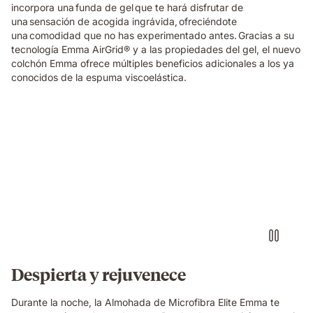
incorpora una funda de gel que te hará disfrutar de
una sensación de acogida ingrávida, ofreciéndote
una comodidad que no has experimentado antes. Gracias a su
tecnología Emma AirGrid® y a las propiedades del gel, el nuevo
colchón Emma ofrece múltiples beneficios adicionales a los ya
conocidos de la espuma viscoelástica.
Almohada
microfibra
elite
emma
flotando
encima
de
una
cama
Despierta y rejuvenece
Durante la noche, la Almohada de Microfibra Elite Emma te