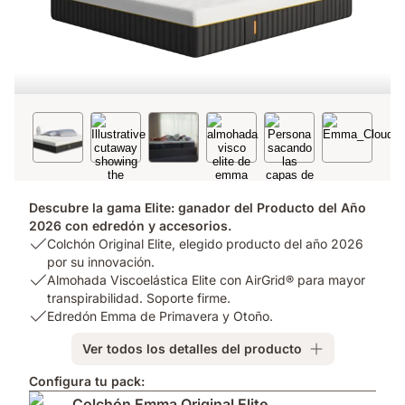
Descubre la gama Elite: ganador del Producto del Año
2026 con edredón y accesorios.
USP
Colchón Original Elite, elegido producto del año 2026
1:
por su innovación.
Colchón
USP
Almohada Viscoelástica Elite con AirGrid® para mayor
Original
2:
transpirabilidad. Soporte firme.
Elite,
Almohada
USP
Edredón Emma de Primavera y Otoño.
elegido
Viscoelástica
3:
Ver todos los detalles del producto
producto
Elite
Edredón
del
con
Emma
Configura tu pack:
año
AirGrid®
de
Colchón Emma Original Elite