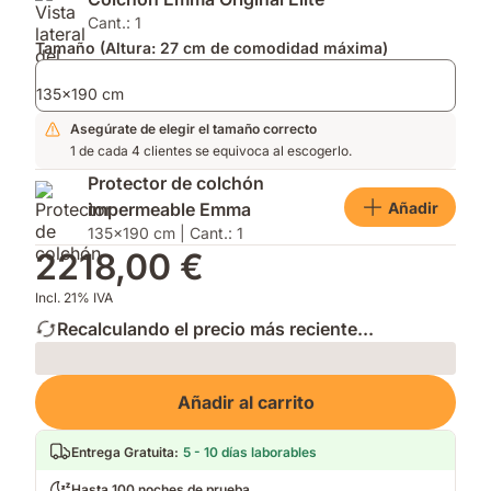
2026
para
Primavera
por
mayor
y
Cant.: 1
su
transpirabilidad.
Otoño.
Tamaño (Altura: 27 cm de comodidad máxima)
innovación.
Soporte
firme.
135x190 cm
Asegúrate de elegir el tamaño correcto
1 de cada 4 clientes se equivoca al escogerlo.
Protector de colchón
Añadir
impermeable Emma
135x190 cm | Cant.: 1
2218,00 €
Incl. 21% IVA
Recalculando el precio más reciente...
Loading
Añadir al carrito
Entrega Gratuita
:
5 - 10 días laborables
Hasta 100 noches de prueba.