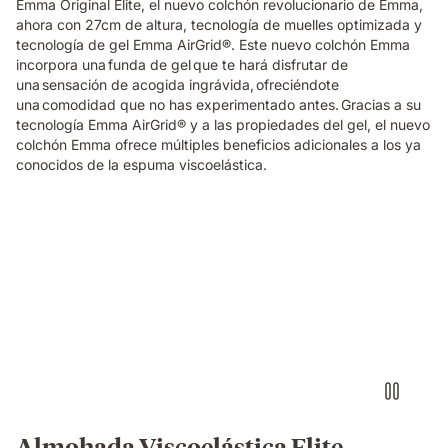
Emma Original Elite, el nuevo colchón revolucionario de Emma,
ahora con 27cm de altura, tecnología de muelles optimizada y
tecnología de gel Emma AirGrid®. Este nuevo colchón Emma
incorpora una funda de gel que te hará disfrutar de
una sensación de acogida ingrávida, ofreciéndote
una comodidad que no has experimentado antes. Gracias a su
tecnología Emma AirGrid® y a las propiedades del gel, el nuevo
colchón Emma ofrece múltiples beneficios adicionales a los ya
conocidos de la espuma viscoelástica.
Almohada
viscoelástica
Elite
Emma
con
sensación
de
0
gravedad
al
dormir
Almohada Viscoelástica Elite