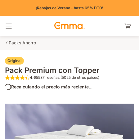
¡Rebajas de Verano - hasta 65% DTO!
Alternar navegación
Packs Ahorro
Original
Pack Premium con Topper
4.6
5537 reseñas (5025 de otros países)
4.6 de 5 estrellas 5537 reseñas (5025 de o
Recalculando el precio más reciente...