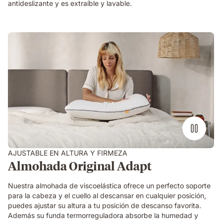
antideslizante y es extraíble y lavable.
mujer
presionando
mano
sobre
almohada
viscoelástica
encima
de
una
cama
AJUSTABLE EN ALTURA Y FIRMEZA
Almohada Original Adapt
Nuestra almohada de viscoelástica ofrece un perfecto soporte
para la cabeza y el cuello al descansar en cualquier posición,
puedes ajustar su altura a tu posición de descanso favorita.
Además su funda termorreguladora absorbe la humedad y