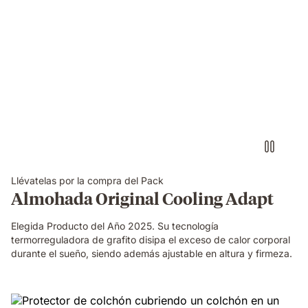
Persona
sacando
las
espumas
de
la
almohada
visco
premium
ajustando
su
Llévatelas por la compra del Pack
firmeza
Almohada Original Cooling Adapt
y
altura
Elegida Producto del Año 2025. Su tecnología
termorreguladora de grafito disipa el exceso de calor corporal
durante el sueño, siendo además ajustable en altura y firmeza.