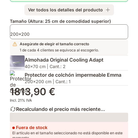
del
Ver todos los detalles del producto
Test
de
Complementos
Tamaño (Altura: 25 cm de comodidad superior)
Consumidor
2025
200x200
Asegúrate de elegir el tamaño correcto
1 de cada 4 clientes se equivoca al escogerlo.
Almohada Original Cooling Adapt
40x70 cm | Cant.: 2
Protector de colchón impermeable Emma
200x200 cm | Cant.: 1
1813,90 €
Incl. 21% IVA
Recalculando el precio más reciente...
Loading
Fuera de stock
El artículo en el tamaño seleccionado no está disponible en este
momento.