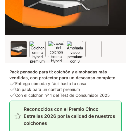
Pack pensado para ti: colchón y almohadas más
vendidas, con protector para un descanso completo
USP
Entrega cómoda y fácil hasta tu casa
1:
USP
Un pack para un confort premium
Entrega
2:
USP
Con el colchón nº 1 del Test de Consumidor 2025
cómoda
Un
3:
y
pack
Con
Reconocidos con el Premio Cinco
fácil
para
el
Estrellas 2026 por la calidad de nuestros
hasta
un
colchón
colchones
tu
confort
nº
casa
premium
1