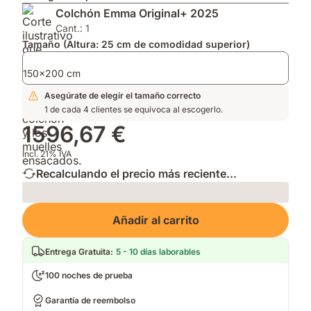
y
para
Impermeable
Colchón Emma Original+ 2025
mejor
mayor
que
ventilación.
transpirabilidad.
mantiene
Cant.: 1
Soporte
tu
Tamaño (Altura: 25 cm de comodidad superior)
firme.
cama
fresca
150x200 cm
y
Asegúrate de elegir el tamaño correcto
limpia.
1 de cada 4 clientes se equivoca al escogerlo.
1596,67 €
Incl. 21% IVA
Recalculando el precio más reciente...
Loading
Añadir al carrito
Entrega Gratuita
:
5 - 10 días laborables
100 noches de prueba
Garantía de reembolso