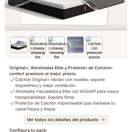
Original+, Almohadas Elite y Protector de Colchón:
confort premium al mejor precio.
USP
Colchón Original+ híbrido con muelles, soporte
1:
ergonómico y mejor ventilación.
Colchón
USP
Almohada Viscoelástica Elite con AirGrid® para mayor
Original+
2:
transpirabilidad. Soporte firme.
híbrido
Almohada
USP
Protector de Colchón Impermeable que mantiene tu
con
Viscoelástica
3:
cama fresca y limpia.
muelles,
Elite
Protector
Ver todos los detalles del producto
soporte
con
de
ergonómico
AirGrid®
Colchón
Configura tu pack: