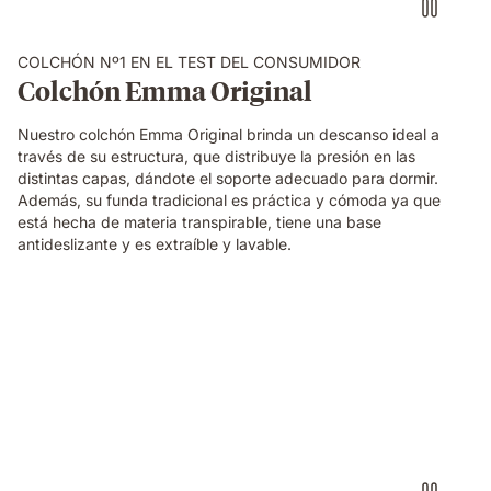
COLCHÓN Nº1 EN EL TEST DEL CONSUMIDOR
Colchón Emma Original
Nuestro colchón Emma Original brinda un descanso ideal a
través de su estructura, que distribuye la presión en las
distintas capas, dándote el soporte adecuado para dormir.
Además, su funda tradicional es práctica y cómoda ya que
está hecha de materia transpirable, tiene una base
antideslizante y es extraíble y lavable.
Almohada
viscoelástica
Elite
Emma
con
sensación
de
0