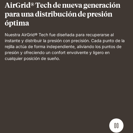
AirGrid® Tech de nueva generación
para una distribución de presión
óptima
Nuestra AirGrid® Tech fue diseñada para recuperarse al
instante y distribuir la presión con precisión. Cada punto de la
rejilla actúa de forma independiente, aliviando los puntos de
presión y ofreciendo un confort envolvente y ligero en
cualquier posición de sueño.
Weight
applied
to
grid
foam
layer
demonstrating
pressure
relief
and