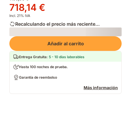
original
Precio
718,14 €
1196,90 €
718,14 €
Incl. 21% IVA
Recalculando el precio más reciente...
Loading
Añadir al carrito
Entrega Gratuita
:
5 - 10 días laborables
Hasta 100 noches de prueba.
Garantía de reembolso
Más información