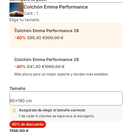
Colchón Emma Performance
Cant.: 1
Elige tu tamaño
Colchón Emma Performance 26
-40%
599,40 €
999,00 €
Colchón Emma Performance 28
-40%
641,40 €
1069,00 €
Más altura para un mejor soporte y bordes más estables
Tamaño
90x190 cm
Asegúrate de elegir el tamaño correcto
1 de cada 4 clientes se equivoca al escogerlo.
40% de descuento
Precio
1196,90 €