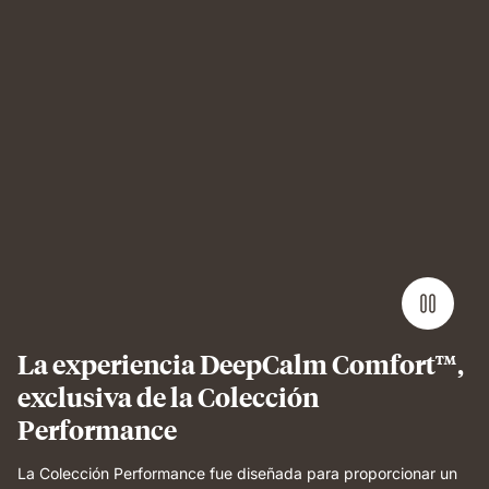
Man
sleeping
on
Emma
Performance
mattress
showing
undisturbed,
comfortable
sleep.
La experiencia DeepCalm Comfort™,
exclusiva de la Colección
Performance
La Colección Performance fue diseñada para proporcionar un