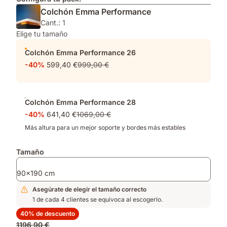
Colchón Emma Performance
Cant.: 1
Elige tu tamaño
Colchón Emma Performance 26
-40%
599,40 €
999,00 €
Colchón Emma Performance 28
-40%
641,40 €
1069,00 €
Más altura para un mejor soporte y bordes más estables
Tamaño
90x190 cm
Asegúrate de elegir el tamaño correcto
1 de cada 4 clientes se equivoca al escogerlo.
40% de descuento
Precio
1196,90 €