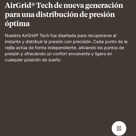
AirGrid® Tech de nueva generación
para una distribución de presión
óptima
Nuestra AirGrid® Tech fue diseñada para recuperarse al
instante y distribuir la presión con precisión. Cada punto de la
rejilla actúa de forma independiente, aliviando los puntos de
presión y ofreciendo un confort envolvente y ligero en
cualquier posición de sueño.
Weight
applied
to
grid
foam
layer
demonstrating
pressure
relief
and