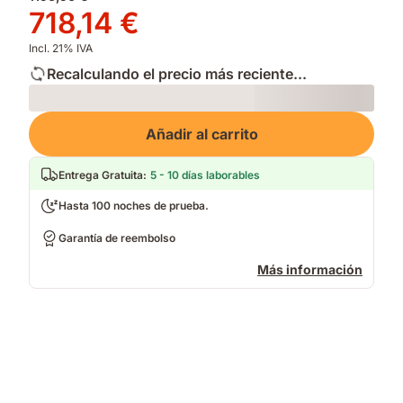
original
Precio
718,14 €
1196,90 €
718,14 €
Incl. 21% IVA
Recalculando el precio más reciente...
Loading
Añadir al carrito
Entrega Gratuita
:
5 - 10 días laborables
Hasta 100 noches de prueba.
Garantía de reembolso
Más información