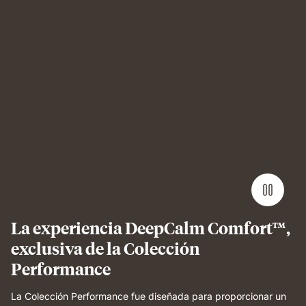
Man
sleeping
on
Emma
Performance
mattress
showing
undisturbed,
comfortable
sleep.
La experiencia DeepCalm Comfort™,
exclusiva de la Colección
Performance
La Colección Performance fue diseñada para proporcionar un