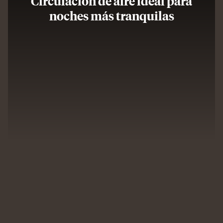
Circulación de aire ideal para
noches más tranquilas
Man