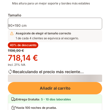
Más altura para un mejor soporte y bordes más estables
Tamaño
90x190 cm
Asegúrate de elegir el tamaño correcto
1 de cada 4 clientes se equivoca al escogerlo.
40% de descuento
Precio
1196,90 €
original
Precio
718,14 €
1196,90 €
718,14 €
Incl. 21% IVA
Recalculando el precio más reciente...
Loading
Añadir al carrito
Entrega Gratuita
:
5 - 10 días laborables
Hasta 100 noches de prueba.