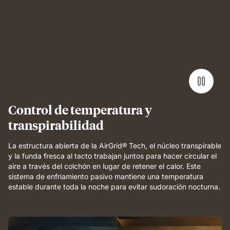
lying
on
Emma
Performance
mattress
demonstrating
full-
body
support
and
Control de temperatura y
breathable
transpirabilidad
comfort.
La estructura abierta de la AirGrid® Tech, el núcleo transpirable
y la funda fresca al tacto trabajan juntos para hacer circular el
aire a través del colchón en lugar de retener el calor. Este
sistema de enfriamiento pasivo mantiene una temperatura
estable durante toda la noche para evitar sudoración nocturna.