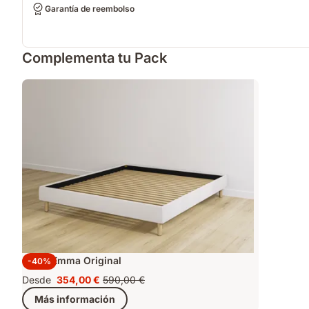
Garantía de reembolso
Complementa tu Pack
Cama Emma Original
-40%
Desde
354,00 €
590,00 €
Precio
Precio
Más información
354,00 €
original