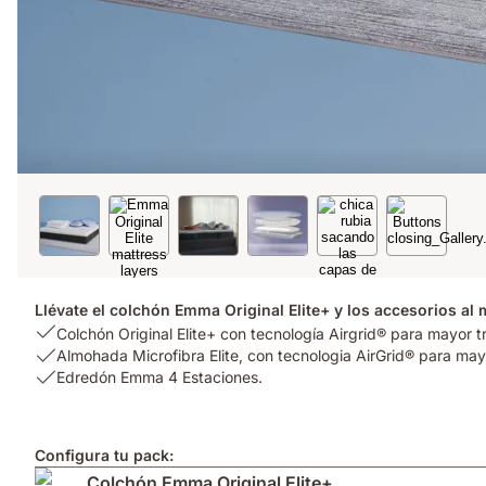
Llévate el colchón Emma Original Elite+ y los accesorios al 
USP
Colchón Original Elite+ con tecnología Airgrid® para mayor t
1:
USP
Almohada Microfibra Elite, con tecnologia AirGrid® para mayo
Colchón
2:
USP
Edredón Emma 4 Estaciones.
Original
Almohada
3:
Elite+
Microfibra
Edredón
con
Elite,
Emma
Configura tu pack:
tecnología
con
4
Colchón Emma Original Elite+
Airgrid®
tecnologia
Estaciones.