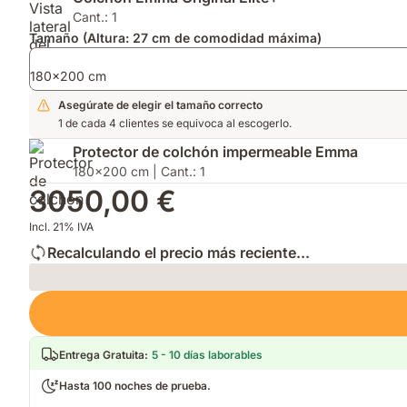
para
AirGrid®
Cant.: 1
mayor
para
Tamaño (Altura: 27 cm de comodidad máxima)
transpirabilidad,
mayor
confort
transpirabilidad.
180x200 cm
responsivo
y
Asegúrate de elegir el tamaño correcto
capa
1 de cada 4 clientes se equivoca al escogerlo.
hipoalergénica¹.
Protector de colchón impermeable Emma
180x200 cm | Cant.: 1
3050,00 €
Incl. 21% IVA
Recalculando el precio más reciente...
Loading
Entrega Gratuita
:
5 - 10 días laborables
Hasta 100 noches de prueba.