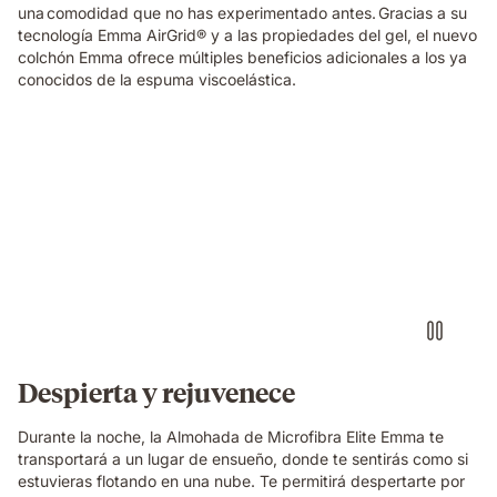
una comodidad que no has experimentado antes. Gracias a su
tecnología Emma AirGrid® y a las propiedades del gel, el nuevo
colchón Emma ofrece múltiples beneficios adicionales a los ya
conocidos de la espuma viscoelástica.
Almohada
microfibra
elite
emma
flotando
encima
de
una
cama
Despierta y rejuvenece
Durante la noche, la Almohada de Microfibra Elite Emma te
transportará a un lugar de ensueño, donde te sentirás como si
estuvieras flotando en una nube. Te permitirá despertarte por