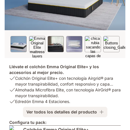
Llévate el colchón Emma Original Elite+ y los
accesorios al mejor precio.
USP
Colchón Original Elite+ con tecnología Airgrid® para
1:
mayor transpirabilidad, confort responsivo y capa
Colchón
USP
Almohada Microfibra Elite, con tecnologia AirGrid® para
hipoalergénica
.
1
Original
2:
mayor transpirabilidad.
Elite+
Almohada
USP
Edredón Emma 4 Estaciones.
con
Microfibra
3:
Ver todos los detalles del producto
tecnología
Elite,
Edredón
Airgrid®
con
Emma
Configura tu pack:
para
tecnologia
4
Colchón Emma Original Elite+