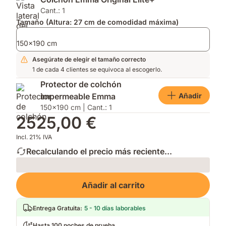
mayor
AirGrid®
Estaciones.
transpirabilidad,
para
Cant.: 1
confort
mayor
Tamaño (Altura: 27 cm de comodidad máxima)
responsivo
transpirabilidad.
y
150x190 cm
capa
Asegúrate de elegir el tamaño correcto
hipoalergénica¹.
1 de cada 4 clientes se equivoca al escogerlo.
Protector de colchón
Añadir
impermeable Emma
150x190 cm | Cant.: 1
2525,00 €
Incl. 21% IVA
Recalculando el precio más reciente...
Loading
Añadir al carrito
Entrega Gratuita
:
5 - 10 días laborables
Hasta 100 noches de prueba.