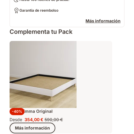
Garantía de reembolso
Más información
Complementa tu Pack
Cama Emma Original
-40%
Desde
354,00 €
590,00 €
Precio
Precio
Más información
354,00 €
original
590,00 €