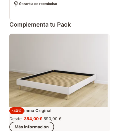
Garantía de reembolso
Complementa tu Pack
Cama Emma Original
-40%
Desde
354,00 €
590,00 €
Precio
Precio
Más información
354,00 €
original