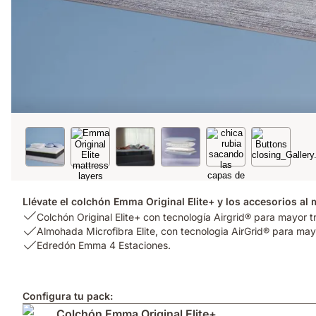
Llévate el colchón Emma Original Elite+ y los accesorios al 
USP
Colchón Original Elite+ con tecnología Airgrid® para mayor t
1:
USP
Almohada Microfibra Elite, con tecnologia AirGrid® para mayo
Colchón
2:
USP
Edredón Emma 4 Estaciones.
Original
Almohada
3:
Elite+
Microfibra
Edredón
con
Elite,
Emma
Configura tu pack:
tecnología
con
4
Colchón Emma Original Elite+
Airgrid®
tecnologia
Estaciones.