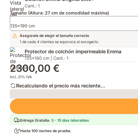
para
AirGrid®
Cant.: 1
mayor
para
Tamaño (Altura: 27 cm de comodidad máxima)
transpirabilidad,
mayor
confort
transpirabilidad.
135x190 cm
responsivo
y
Asegúrate de elegir el tamaño correcto
capa
1 de cada 4 clientes se equivoca al escogerlo.
hipoalergénica¹.
Protector de colchón impermeable Emma
135x190 cm | Cant.: 1
2300,00 €
Incl. 21% IVA
Recalculando el precio más reciente...
Loading
Entrega Gratuita
:
5 - 10 días laborables
Hasta 100 noches de prueba.