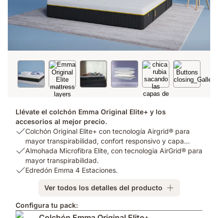
Llévate el colchón Emma Original Elite+ y los
accesorios al mejor precio.
USP
Colchón Original Elite+ con tecnología Airgrid® para
1:
mayor transpirabilidad, confort responsivo y capa
Colchón
USP
Almohada Microfibra Elite, con tecnologia AirGrid® para
hipoalergénica
.
1
Original
2:
mayor transpirabilidad.
Elite+
Almohada
USP
Edredón Emma 4 Estaciones.
con
Microfibra
3:
Ver todos los detalles del producto
tecnología
Elite,
Edredón
Airgrid®
con
Emma
Configura tu pack:
para
tecnologia
4
Colchón Emma Original Elite+