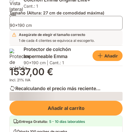
mayor
AirGrid®
Estaciones.
transpirabilidad,
para
Cant.: 1
confort
mayor
Tamaño (Altura: 27 cm de comodidad máxima)
responsivo
transpirabilidad.
y
90x190 cm
capa
Asegúrate de elegir el tamaño correcto
hipoalergénica¹.
1 de cada 4 clientes se equivoca al escogerlo.
Protector de colchón
Añadir
impermeable Emma
90x190 cm | Cant.: 1
1537,00 €
Incl. 21% IVA
Recalculando el precio más reciente...
Loading
Añadir al carrito
Entrega Gratuita
:
5 - 10 días laborables
Hasta 100 noches de prueba.