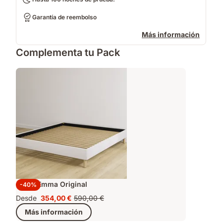
Garantía de reembolso
Más información
Complementa tu Pack
Cama Emma Original
-40%
Desde
354,00 €
590,00 €
Precio
Precio
Más información
354,00 €
original
590,00 €