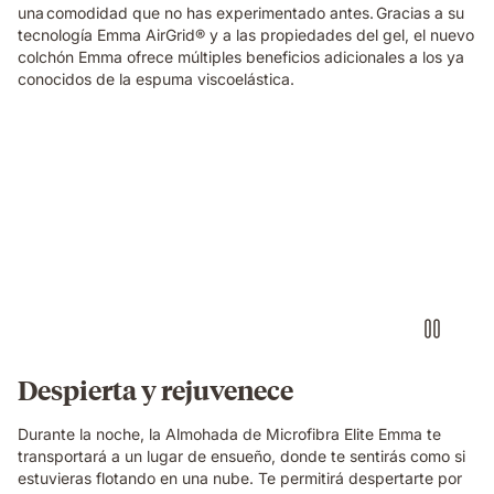
una comodidad que no has experimentado antes. Gracias a su
tecnología Emma AirGrid® y a las propiedades del gel, el nuevo
colchón Emma ofrece múltiples beneficios adicionales a los ya
conocidos de la espuma viscoelástica.
Almohada
microfibra
elite
emma
flotando
encima
de
una
cama
Despierta y rejuvenece
Durante la noche, la Almohada de Microfibra Elite Emma te
transportará a un lugar de ensueño, donde te sentirás como si
estuvieras flotando en una nube. Te permitirá despertarte por