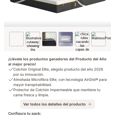
¡Llévate los productos ganadores del Producto del Año
al mejor precio!
USP
Colchón Original Elite, elegido producto del año 2026
1:
por su innovación.
Colchón
USP
Almohada Microfibra Elite, con tecnologia AirGrid® para
Original
2:
mayor transpirabilidad.
Elite,
Almohada
USP
Protector de Colchón Impermeable que mantiene tu
elegido
Microfibra
3:
cama fresca y limpia.
producto
Elite,
Protector
Ver todos los detalles del producto
del
con
de
año
tecnologia
Colchón
Configura tu pack: