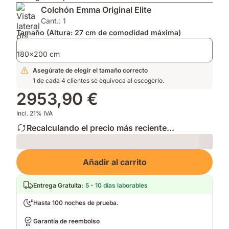
2026
AirGrid®
Impermeable
Colchón Emma Original Elite
por
para
que
su
mayor
mantiene
Cant.: 1
innovación.
transpirabilidad.
tu
Tamaño (Altura: 27 cm de comodidad máxima)
cama
fresca
180x200 cm
y
Asegúrate de elegir el tamaño correcto
limpia.
1 de cada 4 clientes se equivoca al escogerlo.
2953,90 €
Incl. 21% IVA
Recalculando el precio más reciente...
Loading
Añadir al carrito
Entrega Gratuita
:
5 - 10 días laborables
Hasta 100 noches de prueba.
Garantía de reembolso