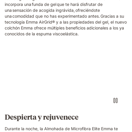
incorpora una funda de gel que te hará disfrutar de
una sensación de acogida ingrávida, ofreciéndote
una comodidad que no has experimentado antes. Gracias a su
tecnología Emma AirGrid® y a las propiedades del gel, el nuevo
colchón Emma ofrece múltiples beneficios adicionales a los ya
conocidos de la espuma viscoelástica.
Almohada
microfibra
elite
emma
flotando
encima
de
una
cama
Despierta y rejuvenece
Durante la noche, la Almohada de Microfibra Elite Emma te