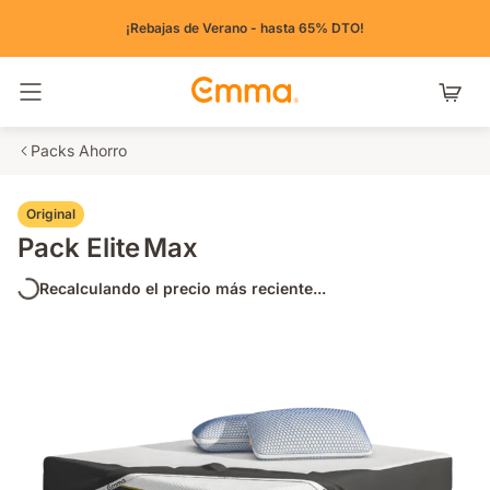
¡Rebajas de Verano - hasta 65% DTO!
Alternar navegación
Packs Ahorro
Original
Pack Elite Max
Recalculando el precio más reciente...