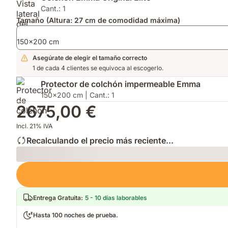
año
AirGrid®
Cant.: 1
2026
para
Tamaño (Altura: 27 cm de comodidad máxima)
por
mayor
su
transpirabilidad.
150x200 cm
innovación.
Asegúrate de elegir el tamaño correcto
1 de cada 4 clientes se equivoca al escogerlo.
Protector de colchón impermeable Emma
150x200 cm | Cant.: 1
2675,00 €
Incl. 21% IVA
Recalculando el precio más reciente...
Loading
Entrega Gratuita
:
5 - 10 días laborables
Hasta 100 noches de prueba.