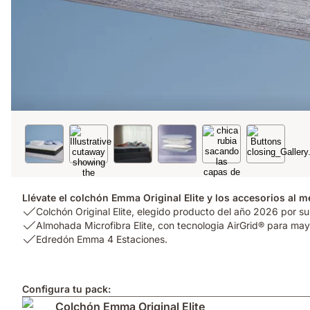
Llévate el colchón Emma Original Elite y los accesorios al m
USP
Colchón Original Elite, elegido producto del año 2026 por su
1:
USP
Almohada Microfibra Elite, con tecnologia AirGrid® para mayo
Colchón
2:
USP
Edredón Emma 4 Estaciones.
Original
Almohada
3:
Elite,
Microfibra
Edredón
elegido
Elite,
Emma
Configura tu pack:
producto
con
4
Colchón Emma Original Elite
del
tecnologia
Estaciones.