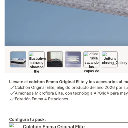
Llévate el colchón Emma Original Elite y los accesorios al m
USP
Colchón Original Elite, elegido producto del año 2026 por su
1:
USP
Almohada Microfibra Elite, con tecnologia AirGrid® para mayo
Colchón
2:
USP
Edredón Emma 4 Estaciones.
Original
Almohada
3:
Elite,
Microfibra
Edredón
elegido
Elite,
Emma
Configura tu pack:
producto
con
4
Colchón Emma Original Elite
del
tecnologia
Estaciones.