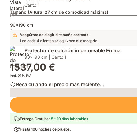
año
AirGrid®
Cant.: 1
2026
para
Tamaño (Altura: 27 cm de comodidad máxima)
por
mayor
su
transpirabilidad.
90x190 cm
innovación.
Asegúrate de elegir el tamaño correcto
1 de cada 4 clientes se equivoca al escogerlo.
Protector de colchón impermeable Emma
90x190 cm | Cant.: 1
1537,00 €
Incl. 21% IVA
Recalculando el precio más reciente...
Loading
Entrega Gratuita
:
5 - 10 días laborables
Hasta 100 noches de prueba.