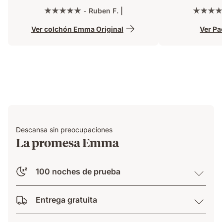
devuelves gratis !! Rápido y buen
Emma también.
★★★★★ - Ruben F. |
★★★★★ 
embalado. Recomendable.
palabras bas
Ver colchón Emma Original
Ver P
EL BUEN 
Descansa sin preocupaciones
La promesa Emma
100 noches de prueba
Entrega gratuita