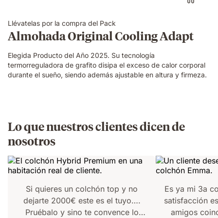
ajustando
su
Llévatelas por la compra del Pack
firmeza
Almohada Original Cooling Adapt
y
altura
Elegida Producto del Año 2025. Su tecnología
termorreguladora de grafito disipa el exceso de calor corporal
durante el sueño, siendo además ajustable en altura y firmeza.
Lo que nuestros clientes dicen de
nosotros
Si quieres un colchón top y no
Es ya mi 3a c
dejarte 2000€ este es el tuyo….
satisfacción e
Pruébalo y sino te convence lo
amigos coin