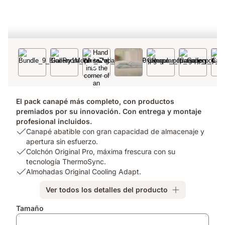
El pack canapé más completo, con productos
premiados por su innovación. Con entrega y montaje
profesional incluidos.
USP
Canapé abatible con gran capacidad de almacenaje y
1:
apertura sin esfuerzo.
Canapé
USP
Colchón Original Pro, máxima frescura con su
abatible
2:
tecnología ThermoSync.
con
Colchón
USP
Almohadas Original Cooling Adapt.
gran
Original
3:
Ver todos los detalles del producto
capacidad
Pro,
Almohadas
de
máxima
Original
Complementos
Tamaño
almacenaje
frescura
Cooling
y
con
Adapt.