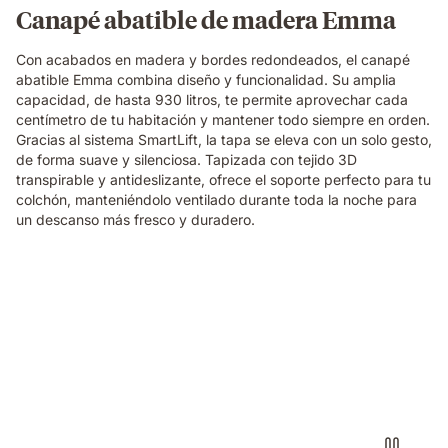
Canapé abatible de madera Emma
Con acabados en madera y bordes redondeados, el canapé
abatible Emma combina diseño y funcionalidad. Su amplia
capacidad, de hasta 930 litros, te permite aprovechar cada
centímetro de tu habitación y mantener todo siempre en orden.
Gracias al sistema SmartLift, la tapa se eleva con un solo gesto,
de forma suave y silenciosa. Tapizada con tejido 3D
transpirable y antideslizante, ofrece el soporte perfecto para tu
colchón, manteniéndolo ventilado durante toda la noche para
un descanso más fresco y duradero.
Persona
sacando
las
espumas
de
la
almohada
visco
premium