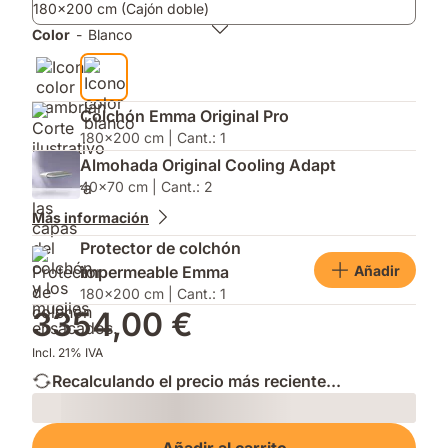
180x200 cm (Cajón doble)
apertura
su
sin
tecnología
Color
-
Blanco
esfuerzo.
ThermoSync.
Colchón Emma Original Pro
180x200 cm | Cant.: 1
Almohada Original Cooling Adapt
40x70 cm | Cant.: 2
Más información
Protector de colchón
Añadir
impermeable Emma
180x200 cm | Cant.: 1
3354,00 €
Incl. 21% IVA
Recalculando el precio más reciente...
Loading